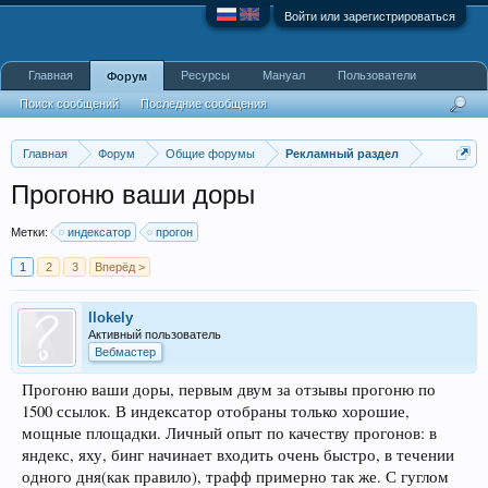
Войти или зарегистрироваться
Главная
Ресурсы
Мануал
Пользователи
Форум
Поиск сообщений
Последние сообщения
Главная
Форум
Общие форумы
Рекламный раздел
Прогоню ваши доры
Метки:
индексатор
прогон
1
2
3
Вперёд >
llokely
Активный пользователь
Вебмастер
Прогоню ваши доры, первым двум за отзывы прогоню по
1500 ссылок. В индексатор отобраны только хорошие,
мощные площадки. Личный опыт по качеству прогонов: в
яндекс, яху, бинг начинает входить очень быстро, в течении
одного дня(как правило), трафф примерно так же. С гуглом