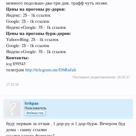
немного подольше-два-три дня, трафф чуть позже.
Цены на прогоны ру-доров:
Яндекс: 2$ - 1k ссылок
Google: 2$ - 1k ссылок
Яндекс+Google: 3$ - 1k ссылок
Цены на прогоны бурж-доров:
Yahoo+Bing: 2$ - 1k ссылок
Google: 2$ - 1k ссылок
Яндекс+Google: 3$ - 1k ссылок
Контакты:
icq 859543
телеграм
http://telegram.me/DbRnJah
Последнее редактирование:
16.02.17
17.10.16
lirikpas
Пользователь
Вебмастер
буду первым за отзыв , 1 дор-ру и 1 дор-бурж. Вечером буд
дома - скину ссылки
ссылки какого формата?