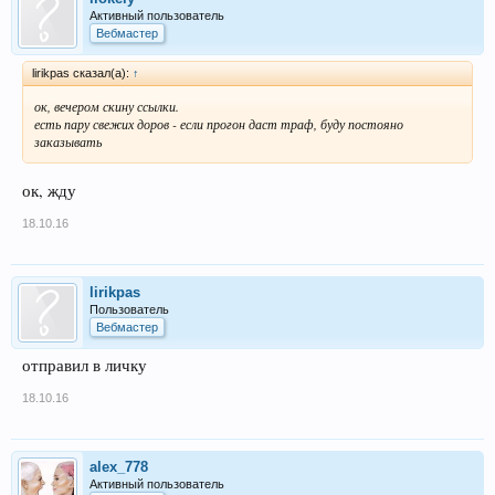
Активный пользователь
Вебмастер
lirikpas сказал(а):
↑
ок, вечером скину ссылки.
есть пару свежих доров - если прогон даст траф, буду постояно
заказывать
ок, жду
18.10.16
lirikpas
Пользователь
Вебмастер
отправил в личку
18.10.16
alex_778
Активный пользователь