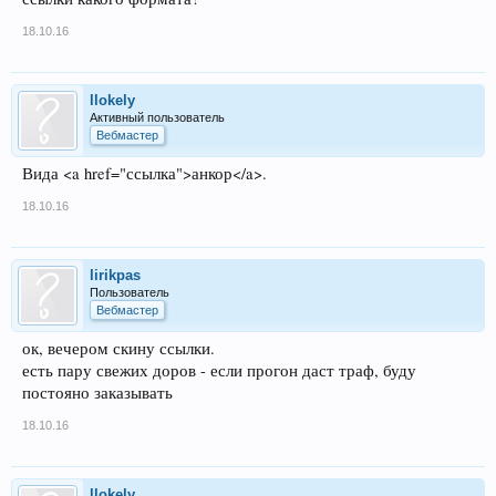
18.10.16
llokely
Активный пользователь
Вебмастер
Вида <a href="ссылка">анкор</a>.
18.10.16
lirikpas
Пользователь
Вебмастер
ок, вечером скину ссылки.
есть пару свежих доров - если прогон даст траф, буду
постояно заказывать
18.10.16
llokely