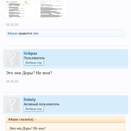
18.10.16
lirikpas
нравится это.
lirikpas
Пользователь
Вебмастер
Это чеи Доры? Не мои?
18.10.16
llokely
Активный пользователь
Вебмастер
lirikpas сказал(а):
↑
Это чеи Доры? Не мои?