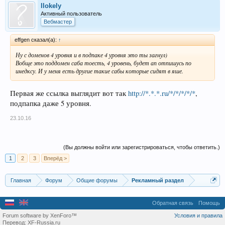
llokely
Активный пользователь
Вебмастер
effgen сказал(а):
↑
Ну с доменов 4 уровня и в подпаке 4 уровня это ты загнул)
Вобще это поддомен саба тоесть, 4 уровень, будет ап отпишусь по
инедксу. И у меня есть другие такие сабы которые сидят в яше.
Первая же ссылка выглядит вот так
http://*.*.*.ru/*/*/*/*/*
,
подпапка даже 5 уровня.
23.10.16
(Вы должны войти или зарегистрироваться, чтобы ответить.)
1
2
3
Вперёд >
Главная
Форум
Общие форумы
Рекламный раздел
Обратная связь
Помощь
Forum software by XenForo™
Условия и правила
Перевод:
XF-Russia.ru