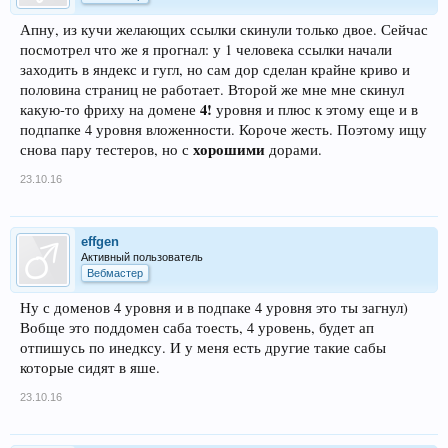
Апну, из кучи желающих ссылки скинули только двое. Сейчас
посмотрел что же я прогнал: у 1 человека ссылки начали
заходить в яндекс и гугл, но сам дор сделан крайне криво и
половина страниц не работает. Второй же мне мне скинул
4!
какую-то фриху на домене
уровня и плюс к этому еще и в
подпапке 4 уровня вложенности. Короче жесть. Поэтому ищу
хорошими
снова пару тестеров, но с
дорами.
23.10.16
effgen
Активный пользователь
Вебмастер
Ну с доменов 4 уровня и в подпаке 4 уровня это ты загнул)
Вобще это поддомен саба тоесть, 4 уровень, будет ап
отпишусь по инедксу. И у меня есть другие такие сабы
которые сидят в яше.
23.10.16