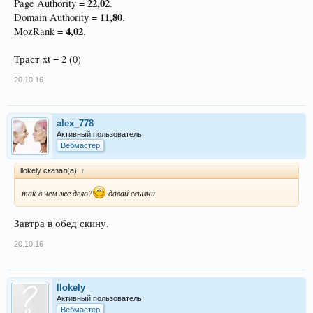
22,02
Page Authority =
.
11,80
Domain Authority =
.
4,02
MozRank =
.
Траст xt = 2 (0)
20.10.16
alex_778
Активный пользователь
Вебмастер
llokely сказал(а):
↑
так в чем же дело?
давай ссылки
Завтра в обед скину.
20.10.16
llokely
Активный пользователь
Вебмастер