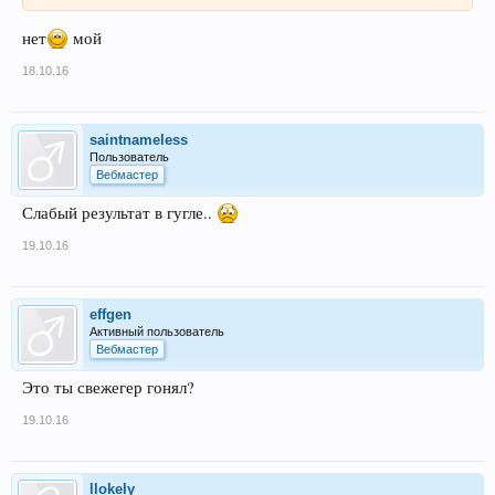
нет
мой
18.10.16
saintnameless
Пользователь
Вебмастер
Слабый результат в гугле..
19.10.16
effgen
Активный пользователь
Вебмастер
Это ты свежегер гонял?
19.10.16
llokely