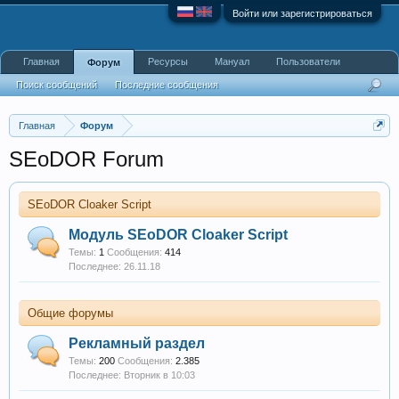
Войти или зарегистрироваться
Главная
Ресурсы
Мануал
Пользователи
Форум
Поиск сообщений
Последние сообщения
Главная
Форум
SEoDOR Forum
SEoDOR Cloaker Script
Модуль SEoDOR Cloaker Script
Темы:
1
Сообщения:
414
26.11.18
Общие форумы
Рекламный раздел
Темы:
200
Сообщения:
2.385
Вторник в 10:03