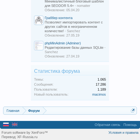
Минималистичный блоговый шаблон
для SEODOR 5.4+
- nomatter
Обновление:
05.04.20
Граббер контента
Позволяет импортировать контент с
других сайтов в неограниченном
количестве!
- Sanchez
Обновление:
27.05.19
phpMinAdmin (Adminer)
Редактирование базы данных SQLite
-
Sanchez
Обновление:
27.04.19
Статистика форума
Темы:
1.065
Сообщения:
17.286
Пользователи:
1.189
Новый пользователь:
macimos
Главная
Форум
Обратная связь
Помощь
Forum software by XenForo™
Условия и правила
Перевод:
XF-Russia.ru