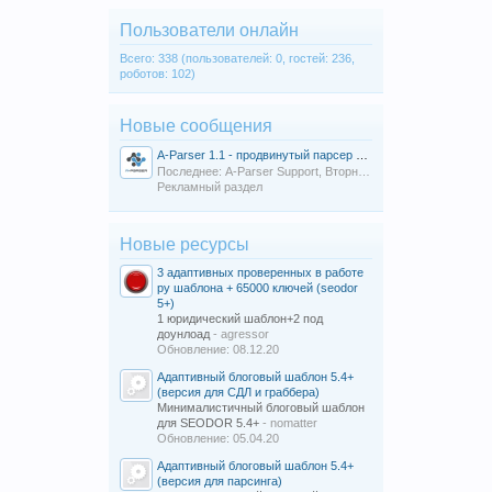
Пользователи онлайн
Всего: 338 (пользователей: 0, гостей: 236,
роботов: 102)
Новые сообщения
A-Parser 1.1 - продвинутый парсер ПС, кейвордов, контента, показателей, 70+ парсеров
Последнее: A-Parser Support,
Вторник в 10:03
Рекламный раздел
Новые ресурсы
3 адаптивных проверенных в работе
ру шаблона + 65000 ключей (seodor
5+)
1 юридический шаблон+2 под
доунлоад
- agressor
Обновление:
08.12.20
Адаптивный блоговый шаблон 5.4+
(версия для СДЛ и граббера)
Минималистичный блоговый шаблон
для SEODOR 5.4+
- nomatter
Обновление:
05.04.20
Адаптивный блоговый шаблон 5.4+
(версия для парсинга)