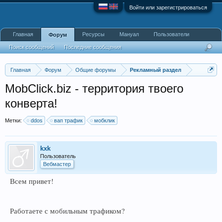
Войти или зарегистрироваться
Главная
Ресурсы
Мануал
Пользователи
Форум
Поиск сообщений
Последние сообщения
Главная
Форум
Общие форумы
Рекламный раздел
MobClick.biz - территория твоего
конверта!
Метки:
ddos
вап трафик
мобклик
kxk
Пользователь
Вебмастер
Всем привет!
Работаете с мобильным трафиком?