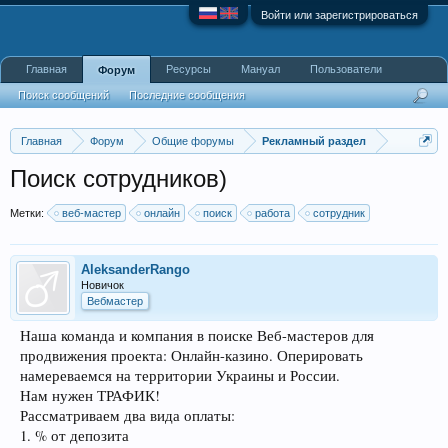
Войти или зарегистрироваться
Главная
Ресурсы
Мануал
Пользователи
Форум
Поиск сообщений
Последние сообщения
Главная
Форум
Общие форумы
Рекламный раздел
Поиск сотрудников)
Метки:
веб-мастер
онлайн
поиск
работа
сотрудник
AleksanderRango
Новичок
Вебмастер
Наша команда и компания в поиске Веб-мастеров для
продвижения проекта: Онлайн-казино. Оперировать
намереваемся на территории Украины и России.
Нам нужен ТРАФИК!
Рассматриваем два вида оплаты:
1. % от депозита