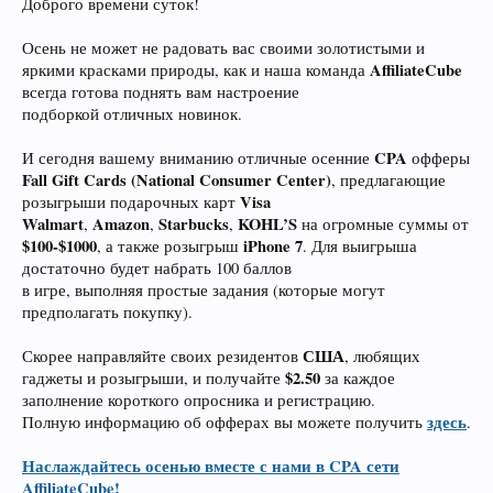
Доброго времени суток!
Осень не может не радовать вас своими золотистыми и
AffiliateCube
яркими красками природы, как и наша команда
всегда готова поднять вам настроение
подборкой отличных новинок.
CPA
И сегодня вашему вниманию отличные осенние
офферы
Fall Gift Cards (National Consumer Center)
, предлагающие
Visa
розыгрыши подарочных карт
Walmart
Amazon
Starbucks
KOHL’S
,
,
,
на огромные суммы от
$100-$1000
iPhone 7
, а также розыгрыш
. Для выигрыша
достаточно будет набрать 100 баллов
в игре, выполняя простые задания (которые могут
предполагать покупку).
США
Скорее направляйте своих резидентов
, любящих
$2.50
гаджеты и розыгрыши, и получайте
за каждое
заполнение короткого опросника и регистрацию.
здесь
Полную информацию об офферах вы можете получить
.
Наслаждайтесь осенью вместе с нами в CPA сети
AffiliateCube!