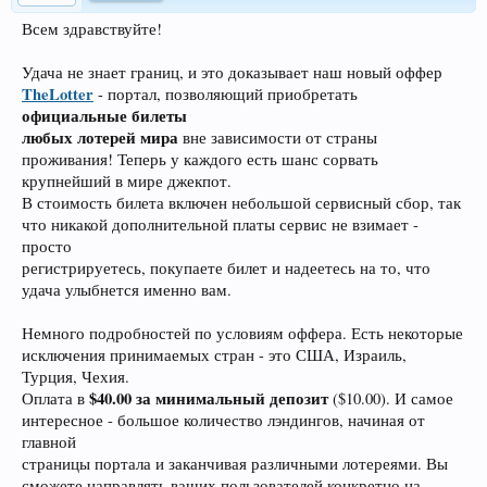
Всем здравствуйте!
Удача не знает границ, и это доказывает наш новый оффер
TheLotter
- портал, позволяющий приобретать
официальные билеты
любых лотерей мира
вне зависимости от страны
проживания! Теперь у каждого есть шанс сорвать
крупнейший в мире джекпот.
В стоимость билета включен небольшой сервисный сбор, так
что никакой дополнительной платы сервис не взимает -
просто
регистрируетесь, покупаете билет и надеетесь на то, что
удача улыбнется именно вам.
Немного подробностей по условиям оффера. Есть некоторые
исключения принимаемых стран - это США, Израиль,
Турция, Чехия.
$40.00 за минимальный депозит
Оплата в
($10.00). И самое
интересное - большое количество лэндингов, начиная от
главной
страницы портала и заканчивая различными лотереями. Вы
сможете направлять ваших пользователей конкретно на