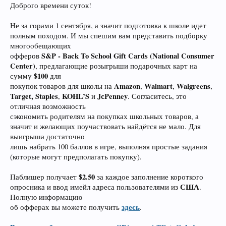
Доброго времени суток!
Не за горами 1 сентября, а значит подготовка к школе идет
полным походом. И мы спешим вам представить подборку
многообещающих
S&P - Back To School Gift Cards (National Consumer
офферов
Center)
, предлагающие розыгрыши подарочных карт на
$100
сумму
для
Amazon
Walmart
Walgreens
покупок товаров для школы на
,
,
,
Target, Staples
KOHL’S
JсPenney
,
и
. Согласитесь, это
отличная возможность
сэкономить родителям на покупках школьных товаров, а
значит и желающих поучаствовать найдётся не мало. Для
выигрыша достаточно
лишь набрать 100 баллов в игре, выполняя простые задания
(которые могут предполагать покупку).
$2.50
Паблишер получает
за каждое заполнение короткого
США
опросника и ввод имейл адреса пользователями из
.
Полную информацию
здесь
об офферах вы можете получить
.