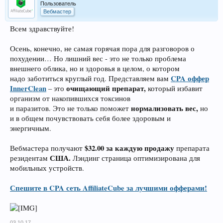
Пользователь
Вебмастер
Всем здравствуйте!
Осень, конечно, не самая горячая пора для разговоров о
похудении… Но лишний вес - это не только проблема
внешнего облика, но и здоровья в целом, о котором
CPA оффер
надо заботиться круглый год. Представляем вам
InnerClean
очищающий препарат,
– это
который избавит
организм от накопившихся токсинов
нормализовать вес,
и паразитов. Это не только поможет
но
и в общем почувствовать себя более здоровым и
энергичным.
$32.00 за каждую продажу
Вебмастера получают
препарата
США.
резидентам
Лэндинг страница оптимизирована для
мобильных устройств.
Спешите в CPA сеть AffiliateCube за лучшими офферами!
03.10.17