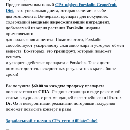
CPA оффер Forskolin Grapefruit
Представляем вам новый
Diet
- это уникальная диета, которая сочетает в себе
два компонента. Во-первых, препарат для похудения,
мощный жиросжигающий ингредиент,
содержащий
Forskolin
добываемый из корня растения
, издавна
применяемого
для подавления аппетита. Помимо этого, Forskolin
способствуют ускоренному сжиганию жира и ускоряет обмен
грейпфрут,
веществ. Во-вторых, это
который поможет
усилить
и ускорить действие препарата с Forskolin. Такая диета
поможет достичь невероятных результатов в кратчайшие
сроки!
$60.00 за каждую продажу
Вы получите
препарата
США
пользователю из
. Лэндинг страница в виде рекламной
статьи в журнале, с рекомендацией известнейшего в Штатах
Dr. Oz
и невероятными реальными историями похудения
поможет повысить конверт в разы!
Зарабатывай с нами в CPA сети AffiliateCube!