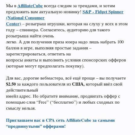
AffiliateCube
Мы в
всегда следим за трендами, и хотим
S&P - Fidget Spinner
предложить вам актуальную новинку!
(National Consumer
Center)
– розыгрыш игрушки, которая на слуху у всех в этом
году – спиннера. Согласитесь, аудиторию для такого
розыгрыша найти очень
легко. А для получения приза юзера надо лишь набрать 100
баллов в игре, выполняя простые задания –
зарегистрироваться, ответить на
вопросы анкеты и выполнить условия спонсорских офферов
(которые могут предполагать покупку).
Для вас, дорогие вебмастера, всё ещё проще – вы получаете
$2.50
США,
за каждого пользователя из
который ввёл свой
действительный
имейл адрес. Но обратите внимание, продвигать оффер с
помощью слов “Free” (“бесплатно”) и любых сходных по
смыслу нельзя.
Приглашаем вас в CPA сеть AffiliateCube за самыми
“продвинутыми” офферами!