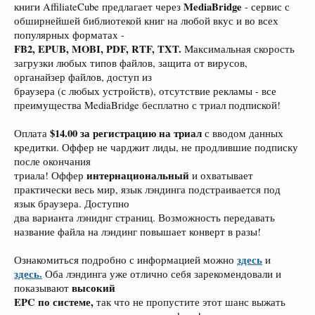
MediaBridge
книги AffiliateCube предлагает через
- сервис с
обширнейшей библиотекой книг на любой вкус и во всех
популярных форматах -
FB2, EPUB, MOBI, PDF, RTF, TXT.
Максимальная скорость
загрузки любых типов файлов, защита от вирусов,
органайзер файлов, доступ из
браузера (с любых устройств), отсутствие рекламы - все
преимущества MediaBridge бесплатно с триал подпиской!
$14.00 за регистрацию на триал
Оплата
с вводом данных
кредитки. Оффер не чарджит лиды, не продлившие подписку
после окончания
интернациональный
триала! Оффер
и охватывает
практически весь мир, язык лэндинга подстраивается под
язык браузера. Доступно
два варианта лэниднг страниц. Возможность передавать
название файла на лэндинг повышает конверт в разы!
здесь
Ознакомиться подробно с информацией можно
и
здесь.
Оба лэндинга уже отлично себя зарекомендовали и
высокий
показывают
EPC по системе,
так что не пропустите этот шанс выжать