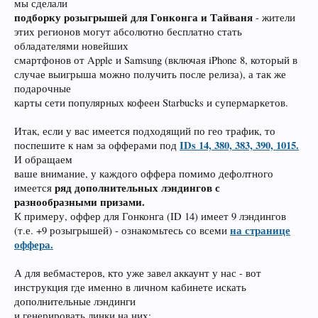
мы сделали
подборку розыгрышей для Гонконга и Тайваня
- жители
этих регионов могут абсолютно бесплатно стать
обладателями новейших
смартфонов от Apple и Samsung (включая iPhone 8, который в
случае выигрыша можно получить после релиза), а так же
подарочные
карты сети популярных кофеен Starbucks и супермаркетов.
Итак, если у вас имеется подходящий по гео трафик, то
IDs 14, 380, 383, 390, 1015.
поспешите к нам за офферами под
И обращаем
ваше внимание, у каждого оффера помимо дефолтного
ряд дополнительных лэндингов с
имеется
разнообразными призами.
К примеру, оффер для Гонконга (ID 14) имеет 9 лэндингов
на странице
(т.е. +9 розыгрышей) - ознакомьтесь со всеми
оффера.
А для вебмастеров, кто уже завел аккаунт у нас - вот
инструкция где именно в личном кабинете искать
дополнительные лэндинги
и генерировать линки на них: