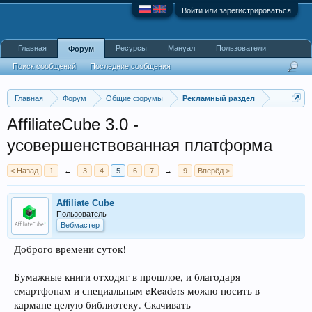
Войти или зарегистрироваться
Главная
Ресурсы
Мануал
Пользователи
Форум
Поиск сообщений
Последние сообщения
Главная
Форум
Общие форумы
Рекламный раздел
AffiliateCube 3.0 -
усовершенствованная платформа
< Назад
1
←
3
4
5
6
7
→
9
Вперёд >
Affiliate Cube
Пользователь
Вебмастер
Доброго времени суток!
Бумажные книги отходят в прошлое, и благодаря
смартфонам и специальным eReaders можно носить в
кармане целую библиотеку. Скачивать