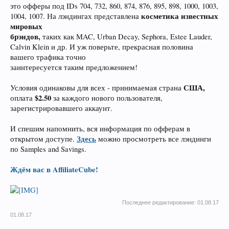
это офферы под IDs 704, 732, 860, 874, 876, 895, 898, 1000, 1003,
косметика известных
1004, 1007. На лэндингах представлена
мировых
брэндов,
таких как MAC, Urban Decay, Sephora, Estee Lauder,
Calvin Klein и др. И уж поверьте, прекрасная половина
вашего трафика точно
заинтересуется таким предложением!
США,
Условия одинаковы для всех - принимаемая страна
$2.50
оплата
за каждого нового пользователя,
зарегистрировавшего аккаунт.
И спешим напомнить, вся информация по офферам в
Здесь
открытом доступе.
можно просмотреть все лэндинги
по Samples and Savings.
Ждём вас в AffiliateCube!
Последнее редактирование:
01.08.17
01.08.17