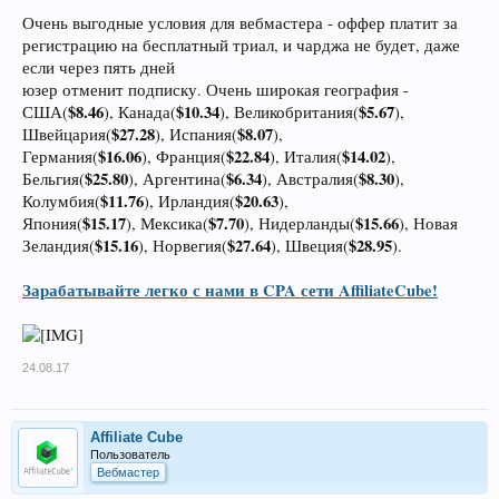
Очень выгодные условия для вебмастера - оффер платит за
регистрацию на бесплатный триал, и чарджа не будет, даже
если через пять дней
юзер отменит подписку. Очень широкая география -
$8.46
$10.34
$5.67
США(
), Канада(
), Великобритания(
),
$27.28
$8.07
Швейцария(
), Испания(
),
$16.06
$22.84
$14.02
Германия(
), Франция(
), Италия(
),
$25.80
$6.34
$8.30
Бельгия(
), Аргентина(
), Австралия(
),
$11.76
$20.63
Колумбия(
), Ирландия(
),
$15.17
$7.70
$15.66
Япония(
), Мексика(
), Нидерланды(
), Новая
$15.16
$27.64
$28.95
Зеландия(
), Норвегия(
), Швеция(
).
Зарабатывайте легко с нами в CPA сети AffiliateCube!
24.08.17
Affiliate Cube
Пользователь
Вебмастер