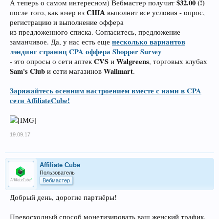
$32.00 (!)
А теперь о самом интересном) Вебмастер получит
США
после того, как юзер из
выполнит все условия - опрос,
регистрацию и выполнение оффера
из предложенного списка. Согласитесь, предложение
несколько вариантов
заманчивое. Да, у нас есть еще
лэндинг страниц CPA оффера Shopper Survey
CVS
Walgreens
- это опросы о сети аптек
и
, торговых клубах
Sam's Club
Wallmart
и сети магазинов
.
Заряжайтесь осенним настроением вместе с нами в CPA
сети AffiliateCube!
19.09.17
Affiliate Cube
Пользователь
Вебмастер
Добрый день, дорогие партнёры!
Превосходный способ монетизировать ваш женский трафик.