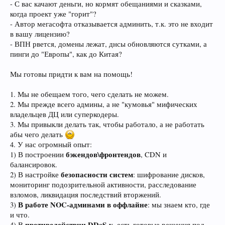
- С вас качают деньги, но кормят обещаниями и сказками,
когда проект уже "горит"?
- Автор мегасофта отказывается админить, т.к. это не входит
в вашу лицензию?
- ВПН рвется, домены лежат, днсы обновляются сутками, а
пинги до "Европы", как до Китая?
Мы готовы придти к вам на помощь!
1. Мы не обещаем того, чего сделать не можем.
2. Мы прежде всего админы, а не "кумовья" мифических
владельцев ДЦ или суперкодеры.
3. Мы привыкли делать так, чтобы работало, а не работать
абы чего делать
4. У нас огромный опыт:
бэкендов\фронтендов
1) В построении
, CDN и
балансировок.
безопасности систем
2) В настройке
: шифрование дисков,
мониторинг подозрительной активности, расследование
взломов, ликвидация последствий вторжений.
В работе NOC-админами в оффлайне
3)
: мы знаем кто, где
и что.
противодействии DDoS-у
4) В
, есть готовые решения под