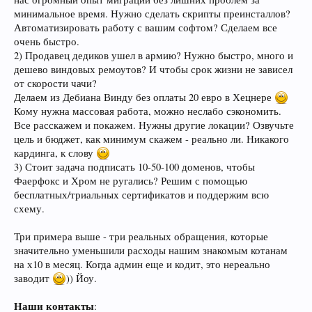
минимальное время. Нужно сделать скрипты преинсталлов?
Автоматизировать работу с вашим софтом? Сделаем все
очень быстро.
2) Продавец дедиков ушел в армию? Нужно быстро, много и
дешево виндовых ремоутов? И чтобы срок жизни не зависел
от скорости чачи?
Делаем из Дебиана Винду без оплаты 20 евро в Хецнере
Кому нужна массовая работа, можно неслабо сэкономить.
Все расскажем и покажем. Нужны другие локации? Озвучьте
цель и бюджет, как минимум скажем - реально ли. Никакого
кардинга, к слову
3) Стоит задача подписать 10-50-100 доменов, чтобы
Фаерфокс и Хром не ругались? Решим с помощью
бесплатных/триальных сертификатов и поддержим всю
схему.
Три примера выше - три реальных обращения, которые
значительно уменьшили расходы нашим знакомым котанам
на х10 в месяц. Когда админ еще и кодит, это нереально
заводит
)) Йоу.
Наши контакты
: