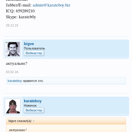
Jabber/E-mail:
admin@karateboy.biz
ICQ: 659289210
Skype: karateb0y
29.12.15
bigve
Пользователь
Вебмастер
актуально?
03.02.16
karateboy
нравится это.
karateboy
Новичок
Вебмастер
bigve сказал(а):
↑
актуально?