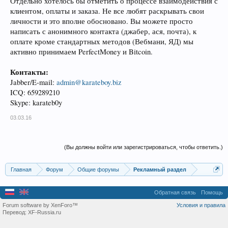
Отдельно хотелось бы отметить о процессе взаимодействия с
клиентом, оплаты и заказа. Не все любят раскрывать свои
личности и это вполне обосновано. Вы можете просто
написать с анонимного контакта (джабер, ася, почта), к
оплате кроме стандартных методов (Вебмани, ЯД) мы
активно принимаем PerfectMoney и Bitcoin.
Контакты:
Jabber/E-mail:
admin@karateboy.biz
ICQ: 659289210
Skype: karateb0y
03.03.16
(Вы должны войти или зарегистрироваться, чтобы ответить.)
Главная
Форум
Общие форумы
Рекламный раздел
Обратная связь
Помощь
Forum software by XenForo™
Условия и правила
Перевод:
XF-Russia.ru