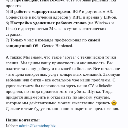
проекты.
В работе с маршрутизаторами
5)
, BGP и роутингом AS.
Содействие в получении адресов у RIPE и аренда у LIR-ов.
Настройка удаленных рабочих столов
6)
(на Windows и
Linux) с доступностью 24 часа в сутки в экзотических
странах.
самой
7) Только у нас в команде профессионал по
защищенной OS
- Gentoo Hardened.
А также: Мы знаем, что такое "абуза" с технической точки
зрения. Мы ценим вашу приватность и анонимность. Вы
платите за нашу работу и ни копейки больше. Все остальное
- это цена конкретных услуг конкретных компаний. Закинули
вебмани или битки - все остальное уже наши проблемы. С
удовольствием бы перечислили здесь наши CV и linkedin-
профили, но тогда придется кого-то убить. Шутка. Тогда
придется лицемерить и отказывать по многим услугам,
которые мы действительно можем качественно сделать
Дальше в теме будут только наши конкретные предложения.
Наши контакты
:
Jabber:
admin@karateboy.biz