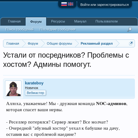
Войти или зарегистрироваться
Главная
Ресурсы
Мануал
Пользователи
Форум
Поиск сообщений
Последние сообщения
Главная
Форум
Общие форумы
Рекламный раздел
Устали от посредников? Проблемы с
хостом? Админы помогут.
karateboy
Новичок
Вебмастер
NOC-админов
Аллоха, уважаемые! Мы - дружная команда
,
которая спасет ваши нервы.
- Реселлер потерялся? Сервер лежит? Все молчат?
- Очередной "абузный хостер" уехал к бабушке на дачу,
оставив вас с проблемой наедине?