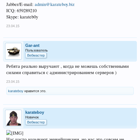
Jabber/E-mail:
admin@karateboy.biz
ICQ: 659289210
Skype: karateb0y
23.04.15
Gar-ant
Пользователь
Вебмастер
Ребята реально выручают , когда не можешь собственными
силами справиться с администрированием серверов )
23.04.15
karateboy
нравится это.
karateboy
Новичок
Вебмастер
Нас часто называют эникейщиками, но нас это совсем не