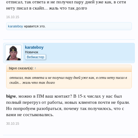
отписал, так ответа и не получил пару дней уже как, в сети
нету писал в скайп... жаль что так долго
16.10.15
karateboy
нравится это.
karateboy
Новичок
Вебмастер
bigve сказал(а):
↑
отписал, так ответа и не получил пару дней уже как, в сети нету писал в
скайп... жаль что так долго
bigve
, можно в ПМ ваш контакт? В 15-х числах у нас был
полный перегруз от работы, новых клиентов почти не брали.
Hо попробуем разобраться, почему так получилось, что с
вами не состыковались.
30.10.15