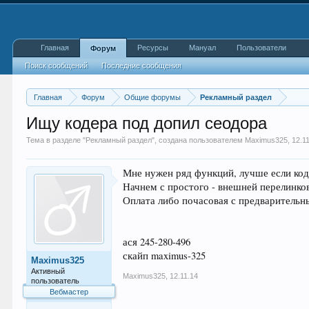
Главная
Ресурсы
Мануал
Пользователи
Форум
Поиск сообщений
Последние сообщения
Главная
Форум
Общие форумы
Рекламный раздел
Ищу кодера под допил сеодора
Тема в разделе "
Рекламный раздел
", создана пользователем
Maximus325
,
12.1
Мне нужен ряд функций, лучше если код
Начнем с простого - внешней перелинков
Оплата либо почасовая с предварительны
ася 245-280-496
скайп maximus-325
Maximus325
Активный
Maximus325
,
12.11.14
пользователь
Вебмастер