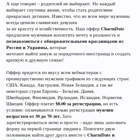
А еще говорят – родителей не выбирают. Но каждый
выбирает спутника жизни, чтобы стать родителями
прекрасных детишек. Известно, что во всем мире мужчины
всегда ценили славянских девушек
CharmDate
за их красоту и хозяйственность. Наш оффер
предлагаем мужчинам воплотить мечту в реальность и
познакомиться с обворожительными красавицами из
России и Украины,
которые
мечтают выйти замуж за порядочного иностранца и создать
крепкую и дружную семью!
Оффер придется по вкусу всем вебмастерам с
преимущественно мужским трафиком из следующих стран:
США, Канада, Австралия, Новая Зеландия, а так же
некоторых стран Европы – Бельгия, Дания,
Швейцария, Финляндия, Ирландия, Исландия, Норвегия,
$8.00 за регистрацию,
Швеция. Оффер платит
но есть
мужчин
условие: оплачиваются только регистрации
возрастом от 30 до 70 лет.
Зато
зарегистрироваться легко и просто – надо лишь заполнить
форму на первой странице лэндинга. Помогите двум
CharmDate и
половинкам найти друг друга вместе с