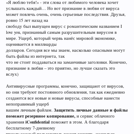
«Я люблю тебя!» - эти слова от любимого человека хочет
услышать каждый… Но вот признание в любви от вируса
может повлечь очень, очень серьезные последствия. Друзья,
ровно 15 лет назад на
свободу был выпущен вирус с романтическим названием I
love you, признанный самым разрушительным вирусом в
мире. Ущерб, который червь нанёс мировой экономике,
оценивается в миллиарды
долларов. Сегодня все мы знаем, насколько опасными могут
быть файлы из интернета, так
что не стоит поддаваться на заманчивые заголовки. Конечно,
признание в любви – это приятно, но лучше сказать это
вслух)
Антивирусные программы, конечно, защищают от вирусов,
но они требуют постоянного обновления, так как ежедневно
создаются все новые и новые вирусы, способные нанести
непоправимый ущерб
Защитить личные данные и файлы
вашим личным файлам.
поможет резервное копирование,
и сервис облачного
iConfidential
хранения
поможет в этом. А благодаря
бесплатному 7-дневному
триалу каждый пользователь может оценить, насколько