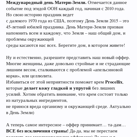
Международный день Матери-Земли.
Отмечается данное
событие под эгидой ООН каждый год, начиная с 2010 года.
Но свою историю праздник ведет
с далекого 1970 года из США, поэтому День Земли 2015 – это
45-летний юбилей праздника. День Матери-Земли призван
напомнить всем и каждому, что Земля – наш общий дом, и
проблемы окружающей
среды касаются нас всех. Берегите дом, в котором живете!
Ну и естественно, разрешите представить наш новый оффер.
Многие женщины, даже довольно стройные и не страдающие
лишним весом, сталкиваются с проблемой «апельсиновой
корки», или целлюлита.
Procellix
Избавиться от этой неприятности поможет крем
,
делает кожу гладкой и упругой
которые
без лишних
усилий. Хотим обратить внимание, что крем состоит только
из натуральных ингредиентов,
не принося вреда организму и окружающей среде. Актуально
в День Земли)
А теперь самое интересное – оффер принимает… та-дам…
ВСЕ без исключения страны!
Да-да, мы не перестаем
с
радовать вас международными офферами) Да еще и