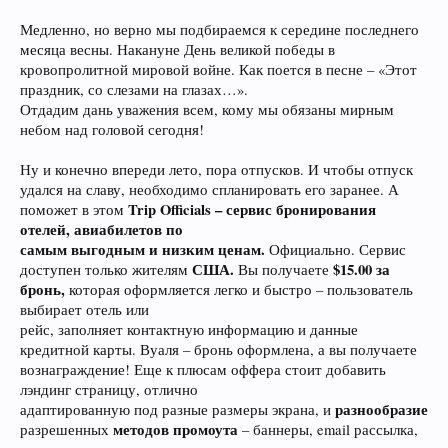
Медленно, но верно мы подбираемся к середине последнего
месяца весны. Накануне День великой победы в
кровопролитной мировой войне. Как поется в песне – «Этот
праздник, со слезами на глазах…».
Отдадим дань уважения всем, кому мы обязаны мирным
небом над головой сегодня!
Ну и конечно впереди лето, пора отпусков. И чтобы отпуск
удался на славу, необходимо спланировать его заранее. А
Trip Officials – сервис бронирования
поможет в этом
отелей, авиабилетов по
самым выгодным и низким ценам.
Официально. Сервис
США.
$15.00 за
доступен только жителям
Вы получаете
бронь,
которая оформляется легко и быстро – пользователь
выбирает отель или
рейс, заполняет контактную информацию и данные
кредитной карты. Вуаля – бронь оформлена, а вы получаете
вознаграждение! Еще к плюсам оффера стоит добавить
лэндинг страницу, отлично
разнообразие
адаптированную под разные размеры экрана, и
методов промоута
разрешенных
– баннеры, email рассылка,