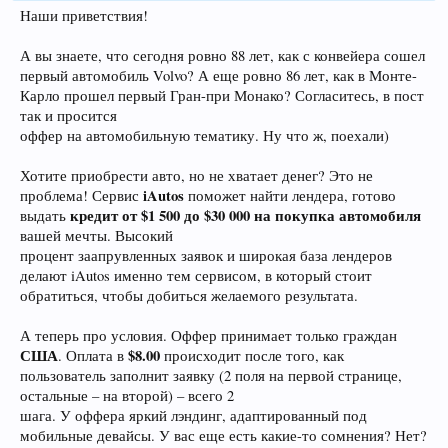
Наши приветствия!
А вы знаете, что сегодня ровно 88 лет, как с конвейера сошел
первый автомобиль Volvo? А еще ровно 86 лет, как в Монте-
Карло прошел первый Гран-при Монако? Согласитесь, в пост
так и просится
оффер на автомобильную тематику. Ну что ж, поехали)
Хотите приобрести авто, но не хватает денег? Это не
iAutos
проблема! Сервис
поможет найти лендера, готово
кредит от $1 500 до $30 000 на покупка автомобиля
выдать
вашей мечты. Высокий
процент заапрувленных заявок и широкая база лендеров
делают iAutos именно тем сервисом, в который стоит
обратиться, чтобы добиться желаемого результата.
А теперь про условия. Оффер принимает только граждан
США
$8.00
. Оплата в
происходит после того, как
пользователь заполнит заявку (2 поля на первой странице,
остальные – на второй) – всего 2
шага. У оффера яркий лэндинг, адаптированный под
мобильные девайсы. У вас еще есть какие-то сомнения? Нет?