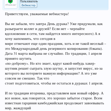
Пользователь
Вебмастер
Приветствуем, уважаемые вебмастера!
Вы не забыли, что завтра День дурака? Уже придумали, как
разыграете коллег и друзей? Если нет – черпайте
вдохновение в сети, там найдется много интересного) А я
хочу напомнить, что сегодня в
мире отмечают еще один праздник, хоть и не такой веселый –
это Международный день резервного копирования (бэкапа).
Дата 31 марта выбрана не случайно. По традиции, 1 апреля
принято шутить
«по-доброму». Но кто знает, вдруг какой-нибудь хакер-
шутник решит сыграть злую шутку, и запустит вирус, из-за
которого вы потеряете важную информацию? А это уже
совсем не смешно. Так что
стоит подготовиться, чтобы не остаться в дураках 1 апреля.
И по традиции вторника, представляем вам новый оффер. А
все новое, как говорится, это хорошо забытое старое. Всем
известная гарциния камбоджийская продолжает завоевывать
мир, жаждущий