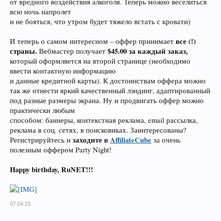
от вредного воздействия алкоголя. Теперь можно веселиться
всю ночь напролет
и не бояться, что утром будет тяжело встать с кровати)
все (!)
И теперь о самом интересном – оффер принимает
страны.
$45.00 за каждый заказ,
Вебмастер получает
который оформляется на второй странице (необходимо
ввести контактную информацию
и данные кредитной карты). К достоинствам оффера можно
так же отнести яркий качественный лэндинг, адаптированный
под разные размеры экрана. Ну и продвигать оффер можно
практически любым
способом: баннеры, контекстная реклама, email рассылка,
реклама в соц. сетях, в поисковиках. Заинтересованы?
заходите в
AffiliateCube
Регистрируйтесь и
за очень
полезным оффером Party Night!
Happy birthday, RuNET!!!
07.04.15