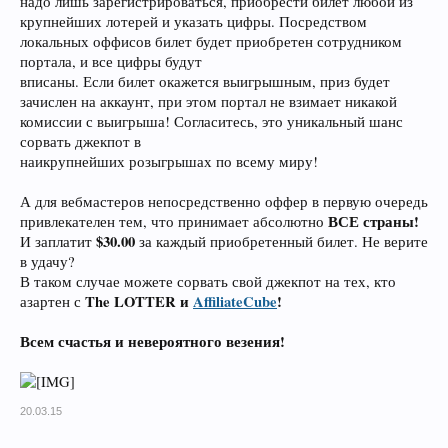
надо лишь зарегистрироваться, приобрести билет любой из
крупнейших лотерей и указать цифры. Посредством
локальных оффисов билет будет приобретен сотрудником
портала, и все цифры будут
вписаны. Если билет окажется выигрышным, приз будет
зачислен на аккаунт, при этом портал не взимает никакой
комиссии с выигрыша! Согласитесь, это уникальный шанс
сорвать джекпот в
наикрупнейших розыгрышах по всему миру!
А для вебмастеров непосредственно оффер в первую очередь
ВСЕ страны!
привлекателен тем, что принимает абсолютно
$30.00
И заплатит
за каждый приобретенный билет. Не верите
в удачу?
В таком случае можете сорвать свой джекпот на тех, кто
The LOTTER и
AffiliateCube
!
азартен с
Всем счастья и невероятного везения!
20.03.15