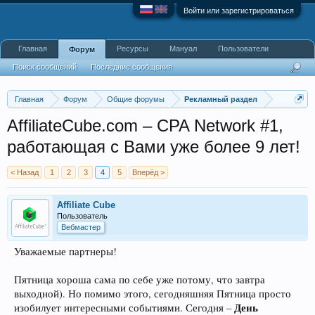
Войти или зарегистрироваться
Главная
Ресурсы
Мануал
Пользователи
Форум
Поиск сообщений
Последние сообщения
Главная
Форум
Общие форумы
Рекламный раздел
AffiliateCube.com – CPA Network #1,
работающая с Вами уже более 9 лет!
< Назад
1
2
3
4
5
Вперёд >
Affiliate Cube
Пользователь
Вебмастер
Уважаемые партнеры!
Пятница хороша сама по себе уже потому, что завтра
выходной). Но помимо этого, сегодняшняя Пятница просто
День
изобилует интересными событиями. Сегодня –