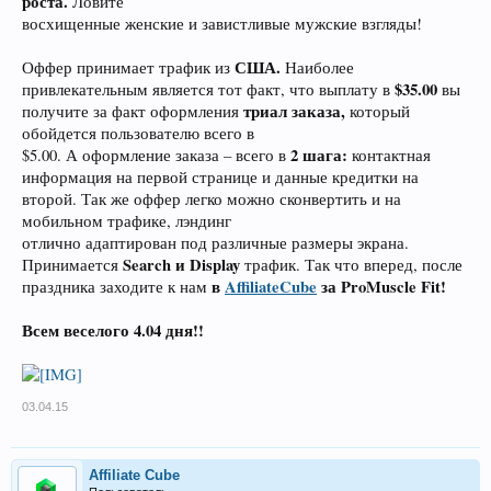
роста.
Ловите
восхищенные женские и завистливые мужские взгляды!
США.
Оффер принимает трафик из
Наиболее
$35.00
привлекательным является тот факт, что выплату в
вы
триал заказа,
получите за факт оформления
который
обойдется пользователю всего в
2 шага:
$5.00. А оформление заказа – всего в
контактная
информация на первой странице и данные кредитки на
второй. Так же оффер легко можно сконвертить и на
мобильном трафике, лэндинг
отлично адаптирован под различные размеры экрана.
Search и Display
Принимается
трафик. Так что вперед, после
в
AffiliateCube
за ProMuscle Fit!
праздника заходите к нам
Всем веселого 4.04 дня!!
03.04.15
Affiliate Cube