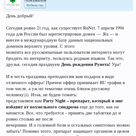
Пользователь
Вебмастер
День добрый!
Сегодня ровно 21 год, как существует RuNet. 7 апреля 1994
года для России был зарегистрирован домен — .Ru — и
внесен в международную базу данных национальных
доменов верхнего уровня. С этого
момента все русскоязычные пользователи интернета могут
бродить по интернету, пользуясь родным языком. Так что,
День рождения Рунета!
друзья, сегодня празднуем
Ура!
И в честь праздника преподносим вам подарок в виде
отличного оффера! Причем оффер принимает RU трафик в
том числе, а уж по тематике очень близок русскому
человеку))). Итак, не будем томить:
Party Night – препарат, который в миг
представляем вам
избавит от похмельного синдрома
еще до того, как он
начнется. Все, что требуется – принять две таблетки до и
ровно столько же после
вечеринки. И о головной боли и остальных симптомах можно
забыть! Помимо этого, препарат защищает организм в целом