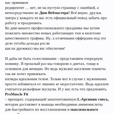
нас прямиком
редиректит … нет, не на пустую страницу с ошибкой, а
Дню Вебмастера!
непосредственно ко
Всё верно, друзья,
завтра у каждого из вас есть официальный повод забыть про
работу и праздновать.
Ко дню вашего профессионального праздника мы хотим
пожелать множество новых работающих тем и килотонн
качественного трафика. Ну, а отличными офферами под это
дело (чтобы доходы росли
как на дрожжах) мы вас обеспечим!
И дабы не быть голословными – представляем очередную
новинку. В прошлый раз мы говорили о диетах, товар в
основном для женщин. Но ведь мужское население планеты
так же хочет привлекать
взгляды идеальным телом. Только вот в случае с мужчинами
просто избавиться от лишних кг недостаточно. Ведь идеалом
считается рельефные мускулы. И у нас есть что предложить.
ProMuscle Fit
L-Аргинин смесь,
– препарат, содержащий запатентованную
которая доставляет в мышцы необходимые аминокислоты
максимального
для быстрейшего их восстановления и