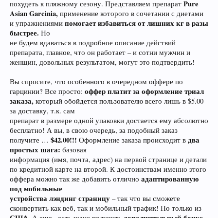
Pure
похудеть к пляжному сезону. Представляем препарат
Asian Garcinia,
применение которого в сочетании с диетами
помогает избавиться от лишних кг в разы
и упражнениями
быстрее.
Но
не будем вдаваться в подробное описание действий
препарата, главное, что он работает – и сотни мужчин и
женщин, довольных результатом, могут это подтвердить!
Вы спросите, что особенного в очередном оффере по
оффер платит за оформление триал
гарцинии? Все просто:
заказа,
который обойдется пользователю всего лишь в $5.00
за доставку, т.к. сам
препарат в размере одной упаковки достается ему абсолютно
бесплатно! А вы, в свою очередь, за подобный заказ
$42.00!!!
два
получите …
Оформление заказа происходит в
простых шага:
базовая
информация (имя, почта, адрес) на первой странице и детали
по кредитной карте на второй. К достоинствам именно этого
адаптированную
оффера можно так же добавить отлично
под мобильные
устройства лэндинг страницу
– так что вы сможете
сконвертить как веб, так и мобильный трафик! Но только из
США.
дополнительный бонус
А еще.. есть шанс получить