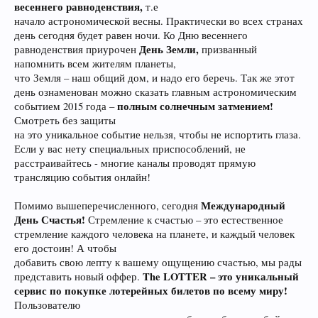
весеннего равноденствия,
т.е
начало астрономической весны. Практически во всех странах
день сегодня будет равен ночи. Ко Дню весеннего
День Земли,
равноденствия приурочен
призванный
напомнить всем жителям планеты,
что Земля – наш общий дом, и надо его беречь. Так же этот
день ознаменован можно сказать главным астрономическим
полным солнечным затмением!
событием 2015 года –
Смотреть без защиты
на это уникальное событие нельзя, чтобы не испортить глаза.
Если у вас нету специальных приспособлений, не
расстраивайтесь - многие каналы проводят прямую
трансляцию события онлайн!
Международный
Помимо вышеперечисленного, сегодня
День Счастья!
Стремление к счастью – это естественное
стремление каждого человека на планете, и каждый человек
его достоин! А чтобы
добавить свою лепту к вашему ощущению счастью, мы рады
The LOTTER – это уникальный
представить новый оффер.
сервис по покупке лотерейных билетов по всему миру!
Пользователю