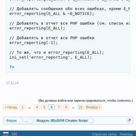
// Добавлять сообщения обо всех ошибках, кроме E_NOTI
error_reporting(E_ALL & ~E_NOTICE);

// Добавлять в отчет все PHP ошибки (см. список измен
error_reporting(E_ALL);

// Добавлять в отчет все PHP ошибки

error_reporting(-1);

// То же, что и error_reporting(E_ALL);

ini_set('error_reporting', E_ALL);

17.11.14
(Вы должны войти или зарегистрироваться, чтобы ответить.)
< Назад
1
←
4
5
6
7
8
→
21
Вперёд >
Форум
...
Модуль SEoDOR Cloaker Script
Обратная связь
Помощь