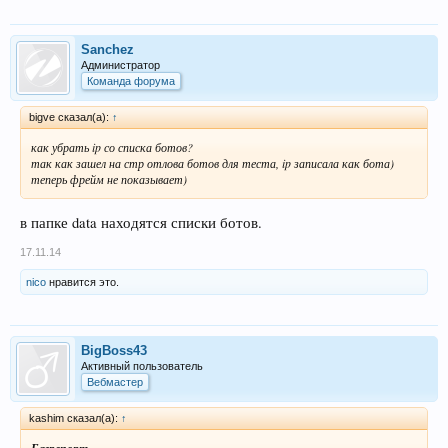
Sanchez
Администратор
Команда форума
bigve сказал(а):
↑
как убрать ip со списка ботов?
так как зашел на стр отлова ботов для теста, ip записала как бота)
теперь фрейм не показывает)
в папке data находятся списки ботов.
17.11.14
nico
нравится это.
BigBoss43
Активный пользователь
Вебмастер
kashim сказал(а):
↑