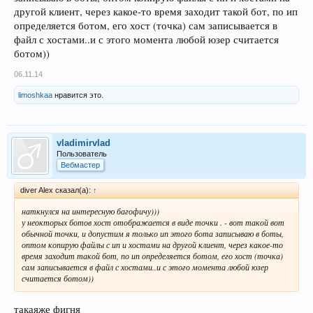
другой клиент, через какое-то время заходит такой бот, по ип
определяется ботом, его хост (точка) сам записывается в
файл с хостами..и с этого момента любой юзер считается
ботом))
06.11.14
limoshkaa
нравится это.
vladimirvlad
Пользователь
Вебмастер
diver Alex сказал(а):
↑
наткнулся на интересную багофичу)))
у неокторых ботов хост отображается в виде точки . - вот такой вот
обычной точки, и допустим я только ип этого бота записываю в боты,
оптом копирую файлы с ип и хостами на другой клиент, через какое-то
время заходит такой бот, по ип определяется ботом, его хост (точка)
сам записывается в файл с хостами..и с этого момента любой юзер
считается ботом))
такаяже фигня