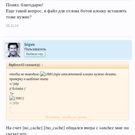
Понял, благодарю!
Еще такой вопрос, в файл для отлова ботов клоаку вставлять
тоже нужно?
05.11.14
bigve
Пользователь
Вебмастер
BigBoss43 сказал(а):
↑
чтобы не выводило
при отключенной клоаке нужно делать
проверку в шаблоне типа
<?php
if $cloaka {
?>
<?php
}
?>
Нажмите, чтобы раскрыть...
ставить код нужно в каждом файле, Не забудь поставвить [no_cache]
[/no_cache].
На счет [no_cache] [/no_cache] общался вчера с sanchez мне он
сказал что