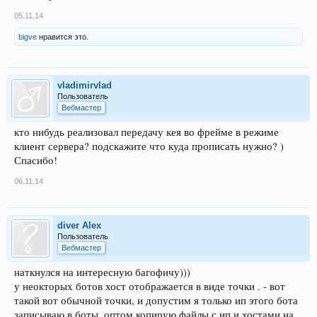
05.11.14
bigve
нравится это.
vladimirvlad
Пользователь
Вебмастер
кто нибудь реализовал передачу кея во фрейме в режиме
клиент сервера? подскажите что куда прописать нужно? )
Спасибо!
06.11.14
diver Alex
Пользователь
Вебмастер
наткнулся на интересную багофичу)))
у неокторых ботов хост отображается в виде точки . - вот
такой вот обычной точки, и допустим я только ип этого бота
записываю в боты, оптом копирую файлы с ип и хостами на