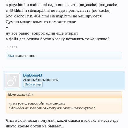
в page.html и main.html надо вписывать [no_cache] [/no_cache]
в 404.html и sitemap.html не надо прописывать [no_cache]
[/no_cache] т.к. 404.html sitemap.html не кешируются
Думаю может кому-то поможет тоже
=
ну все равно, вопрос один еще открыт
в файл для отлова ботов клоаку вставлять тоже нужно?
05.11.14
Silva
нравится это.
BigBoss43
Активный пользователь
Вебмастер
bigve сказал(а):
↑
ну все равно, вопрос один еще открыт
в файл для отлова ботов клоаку вставлять тоже нужно?
Чисто логически подумай, какой смысл в клоаке в месте где
никто кроме ботов не бывает...