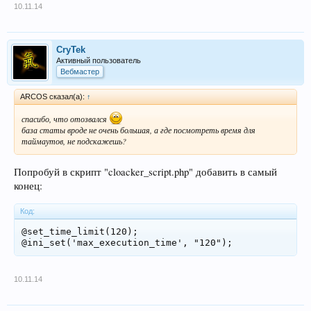
10.11.14
CryTek
Активный пользователь
Вебмастер
ARCOS сказал(а):
↑
спасибо, что отозвался
база статы вроде не очень большая, а где посмотреть время для
таймаутов, не подскажешь?
Попробуй в скрипт "cloacker_script.php" добавить в самый
конец:
Код:
@set_time_limit(120);

10.11.14