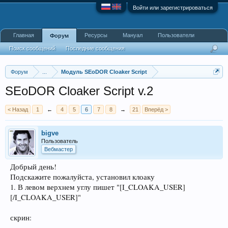
Войти или зарегистрироваться
Главная
Ресурсы
Мануал
Пользователи
Форум
Поиск сообщений
Последние сообщения
Форум
...
Модуль SEoDOR Cloaker Script
SEoDOR Cloaker Script v.2
< Назад
1
←
4
5
6
7
8
→
21
Вперёд >
bigve
Пользователь
Вебмастер
Добрый день!
Подскажите пожалуйста, установил клоаку
1. В левом верхнем углу пишет "[I_CLOAKA_USER]
[/I_CLOAKA_USER]"
скрин: