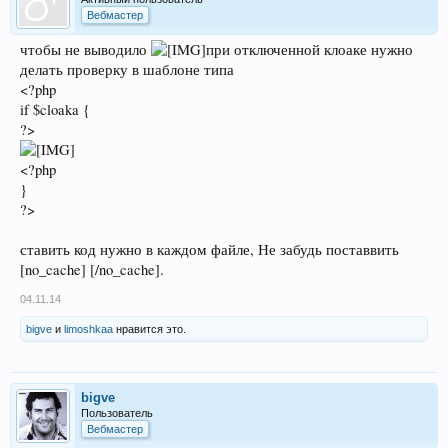
Вебмастер
чтобы не выводило
при отключенной клоаке нужно
делать проверку в шаблоне типа
<?php
if $cloaka {
?>
<?php
}
?>
ставить код нужно в каждом файле, Не забудь поставвить
[no_cache] [/no_cache].
04.11.14
bigve
и
limoshkaa
нравится это.
bigve
Пользователь
Вебмастер