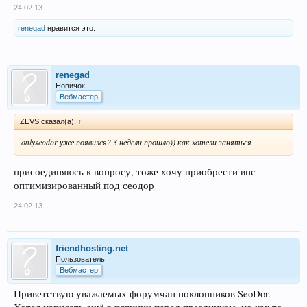
24.02.13
renegad
нравится это.
renegad
Новичок
Вебмастер
ZEVS сказал(а):
↑
onlyseodor уже появился? 3 недели прошло)) как хотели заняться
присоединяюсь к вопросу, тоже хочу приобрести впс
оптимизированный под сеодор
24.02.13
friendhosting.net
Пользователь
Вебмастер
Приветствую уважаемых форумчан поклонников SeoDor.