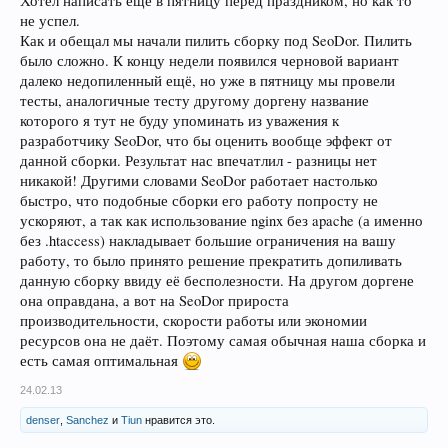
Хотел написать ещё в пятницу перед праздником, но как то
не успел.
Как и обещал мы начали пилить сборку под SeoDor. Пилить
было сложно. К концу недели появился черновой вариант
далеко недопиленный ещё, но уже в пятницу мы провели
тесты, аналогичные тесту другому доргену название
которого я тут не буду упоминать из уважения к
разработчику SeoDor, что бы оценить вообще эффект от
данной сборки. Результат нас впечатлил - разницы нет
никакой! Другими словами SeoDor работает настолько
быстро, что подобные сборки его работу попросту не
ускоряют, а так как использование nginx без apache (а именно
без .htaccess) накладывает большие ограничения на вашу
работу, то было принято решение прекратить допиливать
данную сборку ввиду её бесполезности. На другом доргене
она оправдана, а вот на SeoDor прироста
производительности, скорости работы или экономии
ресурсов она не даёт. Поэтому самая обычная наша сборка и
есть самая оптимальная
24.02.13
denser
,
Sanchez
и
Tiun
нравится это.