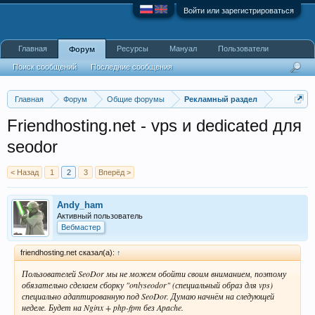
Войти или зарегистрироваться
Главная
Ресурсы
Мануал
Пользователи
Форум
Поиск сообщений
Последние сообщения
Главная
Форум
Общие форумы
Рекламный раздел
Friendhosting.net - vps и dedicated для
seodor
< Назад
1
2
3
Вперёд >
Andy_ham
Активный пользователь
Вебмастер
friendhosting.net сказал(а):
↑
Пользователей SeoDor мы не можем обойти своим вниманием, поэтому
обязательно сделаем сборку "onlyseodor" (специальный образ для vps)
специально адаптированную под SeoDor. Думаю начнём на следующей
неделе. Будет на Nginx + php-fpm без Apache.