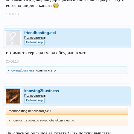
естесно ширина канала
19.06.13
friendhosting.net
Пользователь
Вебмастер
стоимость сервера вчера обсудили в чате.
20.06.13
knowing2business
нравится это.
knowing2business
Пользователь
Вебмастер
friendhosting.net сказал(а):
↑
стоимость сервера вчера обсудили в чате.
Да, спасибо большое за советы! Как получу выплаты