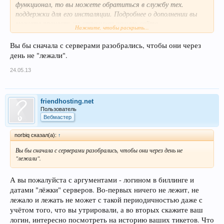
функционал, то вы можете обратиться в службу тех.
поддержки для его инсталяции. Подробнее о дополнении вы
можете прочесть на страницах нашего сайта
Нажмите, чтобы раскрыть...
http://friendhosting.net/faq/index.php?article=45
Вы бы сначала с серверами разобрались, чтобы они через
С уважением, Friendhosting.net
день не "лежали".
24.05.13
friendhosting.net
Пользователь
Вебмастер
norbiq сказал(а):
↑
Вы бы сначала с серверами разобрались, чтобы они через день не
"лежали".
А вы пожалуйста с аргументами - логином в биллинге и
датами "лёжки" серверов. Во-первых ничего не лежит, не
лежало и лежать не может с такой периодичностью даже с
учётом того, что вы утрировали, а во вторых скажите ваш
логин, интересно посмотреть на историю ваших тикетов. Что