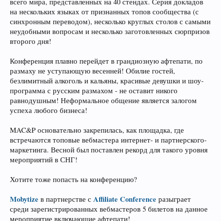
всего мира, представленных на 40 стендах. Серия докладов
на нескольких языках от признанных топов сообщества (с
синхронным переводом), несколько круглых столов с самыми
неудобными вопросам и несколько заготовленных сюрпризов
второго дня!
Конференция плавно перейдет в грандиозную афтепати, по
размаху не уступающую весенней! Обилие гостей,
безлимитный алкоголь и кальяны, красивые девушки и шоу-
программа с русским размахом - не оставит никого
равнодушным! Неформальное общение является залогом
успеха любого бизнеса!
MAC&P основательно закрепилась, как площадка, где
встречаются топовые вебмастера интернет- и партнерского-
маркетинга. Весной был поставлен рекорд для такого уровня
мероприятий в СНГ!
Хотите тоже попасть на конференцию?
Mobytize
Affiliate Conference
в партнерстве с
разыграет
среди зарегистрированных вебмастеров 5 билетов на данное
мероприятие включающие афтепати!