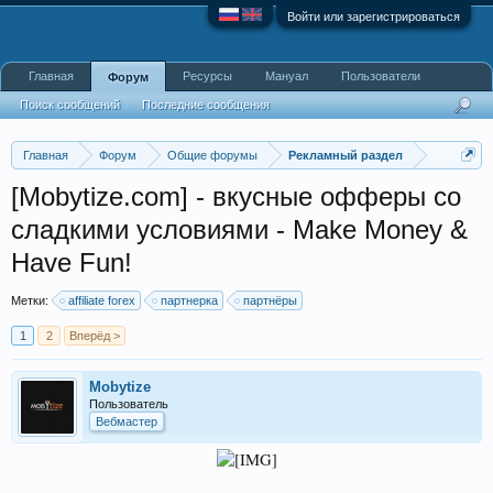
Войти или зарегистрироваться
Главная
Ресурсы
Мануал
Пользователи
Форум
Поиск сообщений
Последние сообщения
Главная
Форум
Общие форумы
Рекламный раздел
[Mobytize.com] - вкусные офферы со
сладкими условиями - Make Money &
Have Fun!
Метки:
affiliate forex
партнерка
партнёры
1
2
Вперёд >
Mobytize
Пользователь
Вебмастер