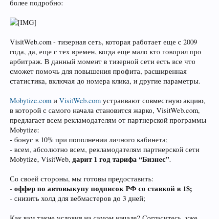
более подробно:
VisitWeb.com - тизерная сеть, которая работает еще с 2009
года, да, еще с тех времен, когда еще мало кто говорил про
арбитраж. В данный момент в тизерной сети есть все что
сможет помочь для повышения профита, расширенная
статистика, включая до номера клика, и другие параметры.
Mobytize.com
и
VisitWeb.com
устраивают совместную акцию,
в которой с самого начала становится жарко, VisitWeb.com,
предлагает всем рекламодателям от партнерской программы
Mobytize:
- бонус в 10% при пополнении личного кабинета;
- всем, абсолютно всем, рекламодателям партнерской сети
дарит 1 год тарифа “Бизнес”
Mobytize, VisitWeb,
.
Со своей стороны, мы готовы предоставить:
оффер по автовыкупу подписок РФ со ставкой в 1$;
-
- снизить холд для вебмастеров до 3 дней;
Как вам такие условия на самом начале? Согласитесь, уже