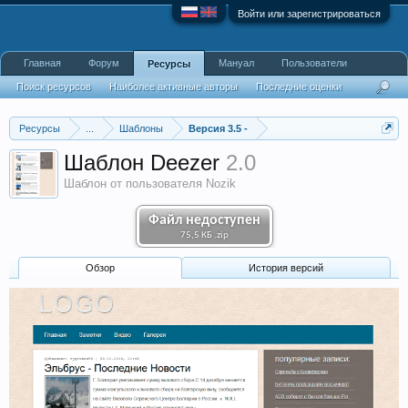
Войти или зарегистрироваться
Главная
Форум
Мануал
Пользователи
Ресурсы
Поиск ресурсов
Наиболее активные авторы
Последние оценки
Ресурсы
...
Шаблоны
Версия 3.5 -
Шаблон Deezer
2.0
Шаблон от пользователя Nozik
Файл недоступен
75,5 КБ .zip
Обзoр
История версий