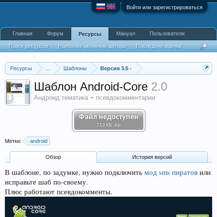
Войти или зарегистрироваться
Главная
Форум
Мануал
Пользователи
Ресурсы
Поиск ресурсов
Наиболее активные авторы
Последние оценки
Ресурсы
...
Шаблоны
Версия 3.5 -
Шаблон Android-Core
2.0
Андроид тематика + псевдокомментарии
Файл недоступен
713 КБ .zip
Метки:
android
Обзoр
История версий
В шаблоне, по задумке, нужно подключить
мод sms пиратов
или
исправьте шаб по-своему.
Плюс работают псевдокомменты.