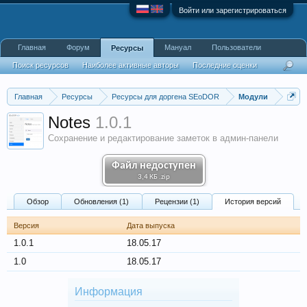
Войти или зарегистрироваться
Главная
Форум
Мануал
Пользователи
Ресурсы
Поиск ресурсов
Наиболее активные авторы
Последние оценки
Главная
Ресурсы
Ресурсы для доргена SEoDOR
Модули
Notes
1.0.1
Сохранение и редактирование заметок в админ-панели
Файл недоступен
3,4 КБ .zip
Обзoр
Обновления (1)
Рецензии (1)
История версий
Версия
Дата выпуска
1.0.1
18.05.17
1.0
18.05.17
Информация