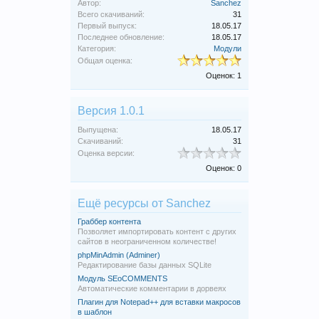
Автор:
Sanchez
Всего скачиваний:
31
Первый выпуск:
18.05.17
Последнее обновление:
18.05.17
Категория:
Модули
Общая оценка:
Оценок: 1
Версия 1.0.1
Выпущена:
18.05.17
Скачиваний:
31
Оценка версии:
Оценок: 0
Ещё ресурсы от Sanchez
Граббер контента
Позволяет импортировать контент с других
сайтов в неограниченном количестве!
phpMinAdmin (Adminer)
Редактирование базы данных SQLite
Модуль SEoCOMMENTS
Автоматические комментарии в дорвеях
Плагин для Notepad++ для вставки макросов
в шаблон