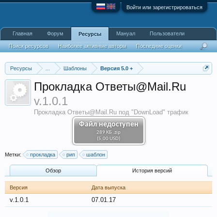
Войти или зарегистрироваться
Главная
Форум
Мануал
Пользователи
Ресурсы
Поиск ресурсов
Наиболее активные авторы
Последние оценки
Ресурсы
...
Шаблоны
Версия 5.0 +
Прокладка Ответы@Mail.Ru
v.1.0.1
Прокладка Ответы@Mail.Ru под "DownLoad" трафик
Файл недоступен
289 КБ .zip
(5,00 USD)
Метки:
прокладка
рип
шаблон
Обзoр
История версий
Версия
Дата выпуска
v.1.0.1
07.01.17