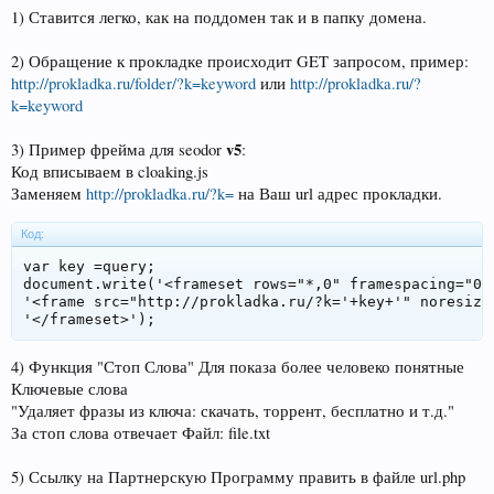
1) Ставится легко, как на поддомен так и в папку домена.
2) Обращение к прокладке происходит GET запросом, пример:
http://prokladka.ru/folder/?k=keyword
или
http://prokladka.ru/?
k=keyword
v5
3) Пример фрейма для seodor
:
Код вписываем в cloaking.js
Заменяем
http://prokladka.ru/?k=
на Ваш url адрес прокладки.
Код:
var key =query;

document.write('<frameset rows="*,0" framespacing="0" 
'<frame src="http://prokladka.ru/?k='+key+'" noresize=
'</frameset>');
4) Функция "Стоп Слова" Для показа более человеко понятные
Ключевые слова
"Удаляет фразы из ключа: скачать, торрент, бесплатно и т.д."
За стоп слова отвечает Файл: file.txt
5) Ссылку на Партнерскую Программу править в файле url.php