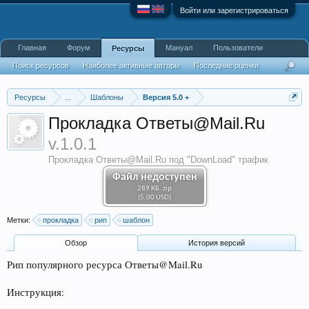
Войти или зарегистрироваться
Главная
Форум
Мануал
Пользователи
Ресурсы
Поиск ресурсов
Наиболее активные авторы
Последние оценки
Ресурсы
...
Шаблоны
Версия 5.0 +
Прокладка Ответы@Mail.Ru
v.1.0.1
Прокладка Ответы@Mail.Ru под "DownLoad" трафик
Файл недоступен
289 КБ .zip
(5,00 USD)
Метки:
прокладка
рип
шаблон
Обзoр
История версий
Рип популярного ресурса Ответы@Mail.Ru
Инструкция: