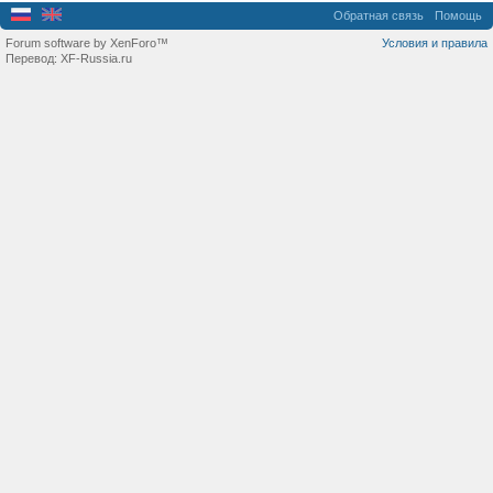
Обратная связь
Помощь
Forum software by XenForo™
Условия и правила
Перевод:
XF-Russia.ru