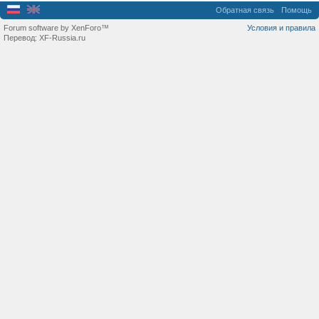
Обратная связь
Помощь
Forum software by XenForo™
Условия и правила
Перевод:
XF-Russia.ru