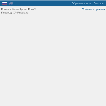
Обратная связь
Помощь
Forum software by XenForo™
Условия и правила
Перевод:
XF-Russia.ru