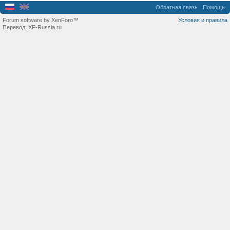
Обратная связь
Помощь
Forum software by XenForo™
Условия и правила
Перевод:
XF-Russia.ru