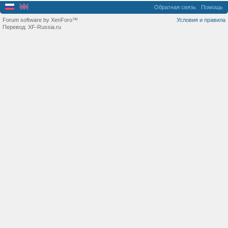
Обратная связь
Помощь
Forum software by XenForo™
Условия и правила
Перевод:
XF-Russia.ru