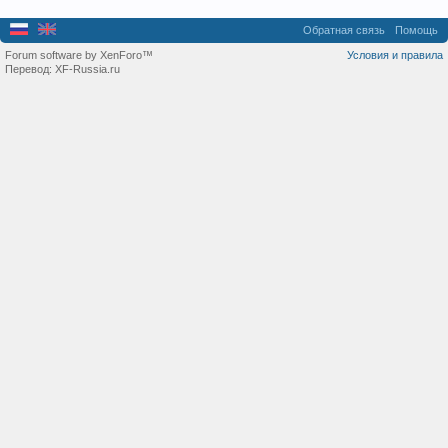
Обратная связь
Помощь
Forum software by XenForo™
Условия и правила
Перевод:
XF-Russia.ru