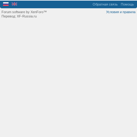
Обратная связь
Помощь
Forum software by XenForo™
Условия и правила
Перевод:
XF-Russia.ru