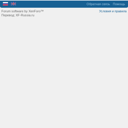
Обратная связь
Помощь
Forum software by XenForo™
Условия и правила
Перевод:
XF-Russia.ru