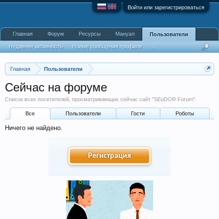
Войти или зарегистрироваться
Главная
Форум
Ресурсы
Мануал
Пользователи
Недавняя активность
Новые сообщения профиля
...
Главная
Пользователи
Сейчас на форуме
Список всех посетителей, просматривающих сейчас сайт "SEoDOR Forum".
Все
Пользователи
Гости
Роботы
Ничего не найдено.
Регистрация