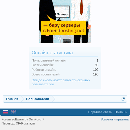
Онлайн-статистика
Пользователей онлайн:
1
Гостей онлайн:
95
Роботов онлайн:
102
Всего посетителей:
198
Общее число может включать скрытых
пользователей.
Главная
Пользователи
Обратная связь
Помощь
Forum software by XenForo™
Условия и правила
Перевод:
XF-Russia.ru