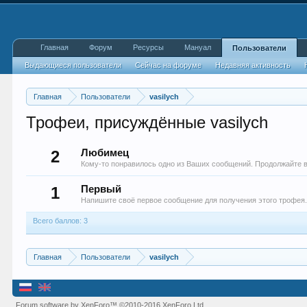
Главная
Форум
Ресурсы
Мануал
Пользователи
Выдающиеся пользователи
Сейчас на форуме
Недавняя активность
Главная
Пользователи
vasilych
Трофеи, присуждённые vasilych
2
Любимец
Кому-то понравилось одно из Ваших сообщений. Продолжайте в
1
Первый
Напишите своё первое сообщение для получения этого трофея
Всего баллов: 3
Главная
Пользователи
vasilych
Forum software by XenForo™
©2010-2016 XenForo Ltd.