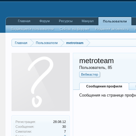
Главная
Форум
Ресурсы
Мануал
Пользователи
Выдающиеся пользователи
Сейчас на форуме
Недавняя активность
Главная
Пользователи
metroteam
metroteam
Пользователь
, 85
Вебмастер
Сообщения профиля
Сообщения на странице профи
Регистрация:
28.08.12
Сообщения:
30
Симпатии:
7