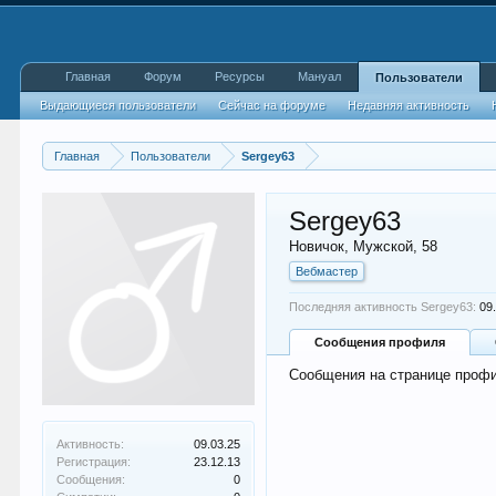
Главная
Форум
Ресурсы
Мануал
Пользователи
Выдающиеся пользователи
Сейчас на форуме
Недавняя активность
Главная
Пользователи
Sergey63
Sergey63
Новичок
, Мужской, 58
Вебмастер
Последняя активность Sergey63:
09
Сообщения профиля
Сообщения на странице профи
Активность:
09.03.25
Регистрация:
23.12.13
Сообщения:
0