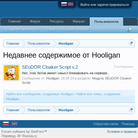
Войти или зарегистрироваться
Главная
Форум
Ресурсы
Мануал
Пользователи
Недавняя активность
Новые сообщения профиля
...
Главная
Пользователи
Hooligan
Недавнее содержимое от Hooligan
SEoDOR Cloaker Script v.2
Сообщение
Нет, этих ботов имеет смысл блокировать на сервере..
Сообщение от:
Hooligan
,
18.09.14
в разделе:
Модуль SEoDOR Cloaker
Script
Найти все сообщения, созданные Hooligan
Найти все темы, созданные
Hooligan
Главная
Пользователи
Hooligan
Обратная связь
Помощь
Forum software by XenForo™
Условия и правила
Перевод:
XF-Russia.ru