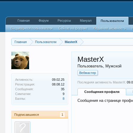
Главная
Форум
Ресурсы
Мануал
Пользователи
Выдающиеся пользователи
Сейчас на форуме
Недавняя активность
Главная
Пользователи
MasterX
MasterX
Пользователь
, Мужской
Вебмастер
Активность:
09.02.25
Последняя активность MasterX:
09.
Регистрация:
08.08.12
Сообщения:
35
Сообщения профиля
Симпатии:
9
Баллы:
8
Сообщения на странице профи
Подписавшиеся
1