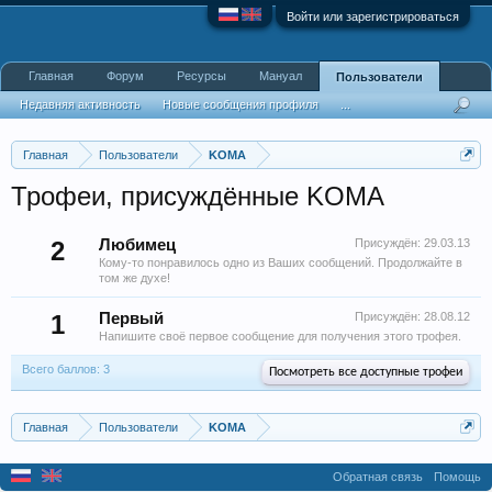
Войти или зарегистрироваться
Главная
Форум
Ресурсы
Мануал
Пользователи
Недавняя активность
Новые сообщения профиля
...
Главная
Пользователи
KOMA
Трофеи, присуждённые KOMA
2
Любимец
Присуждён:
29.03.13
Кому-то понравилось одно из Ваших сообщений. Продолжайте в
том же духе!
1
Первый
Присуждён:
28.08.12
Напишите своё первое сообщение для получения этого трофея.
Всего баллов: 3
Посмотреть все доступные трофеи
Главная
Пользователи
KOMA
Обратная связь
Помощь