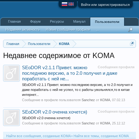
Войти или зарегистрироваться
Главная
Форум
Ресурсы
Мануал
Пользователи
Недавняя активность
Новые сообщения профиля
...
Главная
Пользователи
KOMA
Недавнее содержимое от KOMA
SEoDOR v2.1.1 Привет. можно
Сообщения профиля
последнюю версию, а то 2.0 получил и даже
поработать с ней не...
SEoDOR v2.1.1 Привет. можно последнюю версию, а то 2.0 получил и
даже поработать с ней не успел, то с работы увольнялся,то в китае
интернет...
Сообщение в профиле пользователя
Sanchez
от
KOMA
,
07.02.13
SEoDOR v2.0 оченна хочется)
Сообщения профиля
SEoDOR v2.0 оченна хочется)
Сообщение в профиле пользователя
Sanchez
от
KOMA
,
25.12.12
Найти все сообщения, созданные KOMA
Найти все темы, созданные KOMA