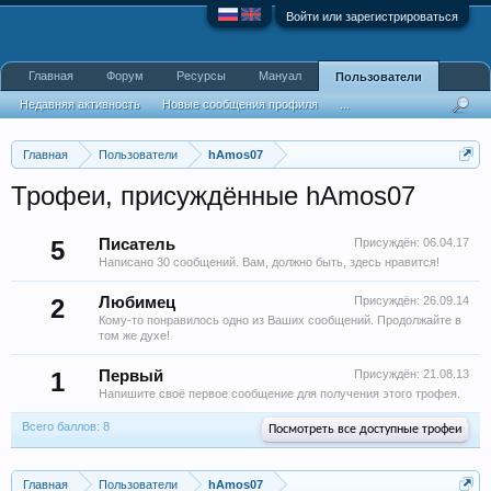
Войти или зарегистрироваться
Главная
Форум
Ресурсы
Мануал
Пользователи
Недавняя активность
Новые сообщения профиля
...
Главная
Пользователи
hAmos07
Трофеи, присуждённые hAmos07
5
Писатель
Присуждён:
06.04.17
Написано 30 сообщений. Вам, должно быть, здесь нравится!
2
Любимец
Присуждён:
26.09.14
Кому-то понравилось одно из Ваших сообщений. Продолжайте в
том же духе!
1
Первый
Присуждён:
21.08.13
Напишите своё первое сообщение для получения этого трофея.
Всего баллов: 8
Посмотреть все доступные трофеи
Главная
Пользователи
hAmos07