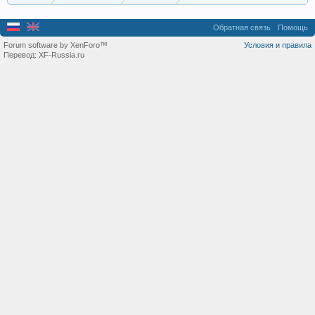
Обратная связь
Помощь
Forum software by XenForo™
Условия и правила
Перевод:
XF-Russia.ru