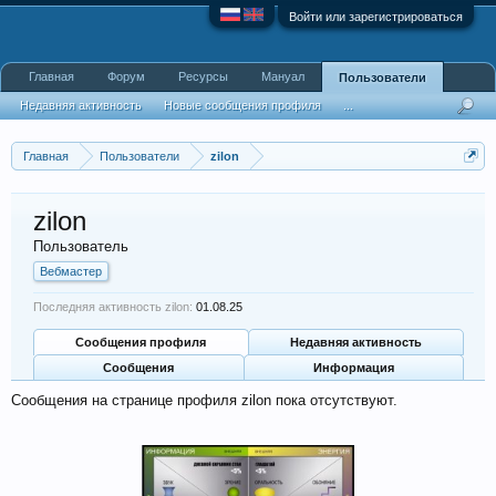
Войти или зарегистрироваться
Главная
Форум
Ресурсы
Мануал
Пользователи
Недавняя активность
Новые сообщения профиля
...
Главная
Пользователи
zilon
zilon
Пользователь
Вебмастер
Последняя активность zilon:
01.08.25
Сообщения профиля
Недавняя активность
Сообщения
Информация
Сообщения на странице профиля zilon пока отсутствуют.