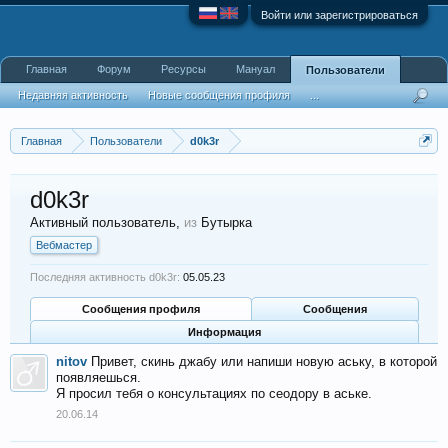
Войти или зарегистрироваться
Главная
Форум
Ресурсы
Мануал
Пользователи
Недавняя активность
Новые сообщения профиля
...
Главная
Пользователи
d0k3r
d0k3r
Активный пользователь
,
из
Бутырка
Вебмастер
Последняя активность d0k3r:
05.05.23
Сообщения профиля
Сообщения
Информация
nitov
Привет, скинь джабу или напиши новую аську, в которой
появляешься.
Я просил тебя о консультациях по сеодору в аське.
20.06.14