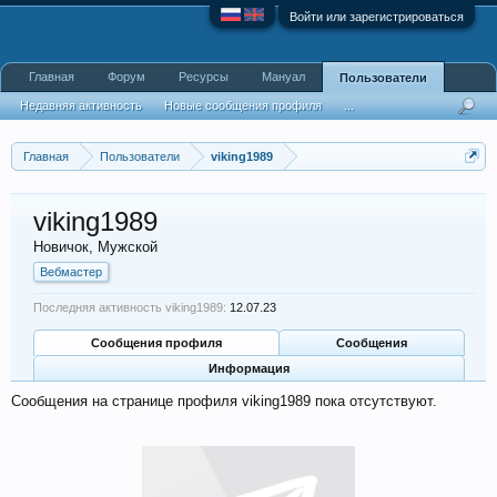
Войти или зарегистрироваться
Главная
Форум
Ресурсы
Мануал
Пользователи
Недавняя активность
Новые сообщения профиля
...
Главная
Пользователи
viking1989
viking1989
Новичок
, Мужской
Вебмастер
Последняя активность viking1989:
12.07.23
Сообщения профиля
Сообщения
Информация
Сообщения на странице профиля viking1989 пока отсутствуют.