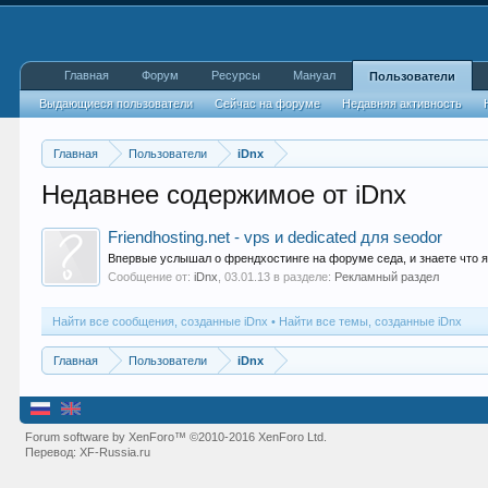
Главная
Форум
Ресурсы
Мануал
Пользователи
Выдающиеся пользователи
Сейчас на форуме
Недавняя активность
Главная
Пользователи
iDnx
Недавнее содержимое от iDnx
Friendhosting.net - vps и dedicated для seodor
Впервые услышал о френдхостинге на форуме седа, и знаете что я
Сообщение от:
iDnx
,
03.01.13
в разделе:
Рекламный раздел
Найти все сообщения, созданные iDnx
Найти все темы, созданные iDnx
Главная
Пользователи
iDnx
Forum software by XenForo™
©2010-2016 XenForo Ltd.
Перевод:
XF-Russia.ru