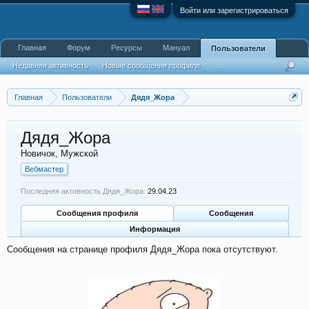
Войти или зарегистрироваться
Главная
Форум
Ресурсы
Мануал
Пользователи
Недавняя активность
Новые сообщения профиля
...
Главная
Пользователи
Дядя_Жора
Дядя_Жора
Новичок
, Мужской
Вебмастер
Последняя активность Дядя_Жора:
29.04.23
Сообщения профиля
Сообщения
Информация
Сообщения на странице профиля Дядя_Жора пока отсутствуют.