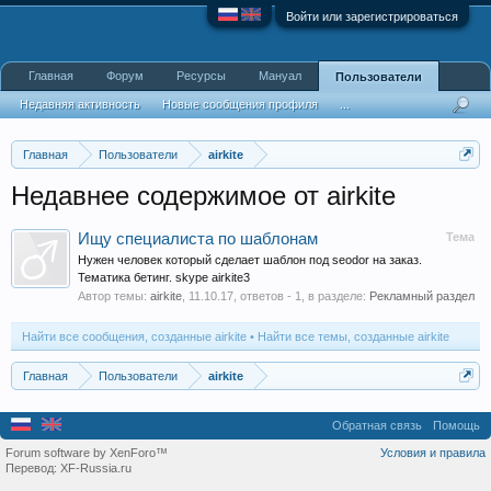
Войти или зарегистрироваться
Главная
Форум
Ресурсы
Мануал
Пользователи
Недавняя активность
Новые сообщения профиля
...
Главная
Пользователи
airkite
Недавнее содержимое от airkite
Ищу специалиста по шаблонам
Тема
Нужен человек который сделает шаблон под seodor на заказ.
Тематика бетинг. skype airkite3
Автор темы:
airkite
,
11.10.17
, ответов - 1, в разделе:
Рекламный раздел
Найти все сообщения, созданные airkite
Найти все темы, созданные airkite
Главная
Пользователи
airkite
Обратная связь
Помощь
Forum software by XenForo™
Условия и правила
Перевод:
XF-Russia.ru