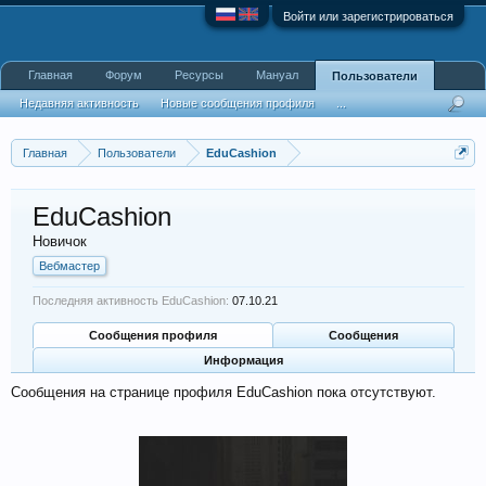
Войти или зарегистрироваться
Главная
Форум
Ресурсы
Мануал
Пользователи
Недавняя активность
Новые сообщения профиля
...
Главная
Пользователи
EduCashion
EduCashion
Новичок
Вебмастер
Последняя активность EduCashion:
07.10.21
Сообщения профиля
Сообщения
Информация
Сообщения на странице профиля EduCashion пока отсутствуют.