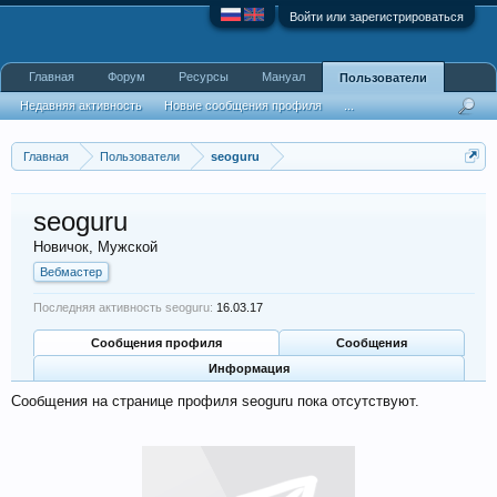
Войти или зарегистрироваться
Главная
Форум
Ресурсы
Мануал
Пользователи
Недавняя активность
Новые сообщения профиля
...
Главная
Пользователи
seoguru
seoguru
Новичок
, Мужской
Вебмастер
Последняя активность seoguru:
16.03.17
Сообщения профиля
Сообщения
Информация
Сообщения на странице профиля seoguru пока отсутствуют.