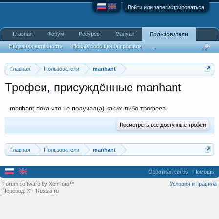
Войти или зарегистрироваться
Главная
Форум
Ресурсы
Мануал
Пользователи
Недавняя активность
Новые сообщения профиля
...
Главная
Пользователи
manhant
Трофеи, присуждённые manhant
manhant пока что не получал(а) каких-либо трофеев.
Посмотреть все доступные трофеи
Главная
Пользователи
manhant
Обратная связь
Помощь
Forum software by XenForo™
Условия и правила
Перевод:
XF-Russia.ru