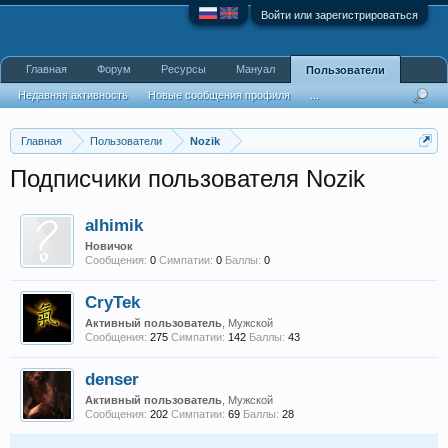
Войти или зарегистрироваться
Главная
Форум
Ресурсы
Мануал
Пользователи
Недавняя активность
Новые сообщения профиля
...
Главная
Пользователи
Nozik
Подписчики пользователя Nozik
alhimik
Новичок
Сообщения:
0
Симпатии:
0
Баллы:
0
CryTek
Активный пользователь
, Мужской
Сообщения:
275
Симпатии:
142
Баллы:
43
denser
Активный пользователь
, Мужской
Сообщения:
202
Симпатии:
69
Баллы:
28