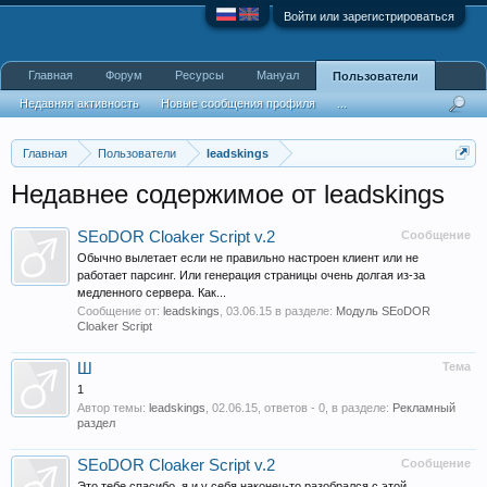
Войти или зарегистрироваться
Главная
Форум
Ресурсы
Мануал
Пользователи
Недавняя активность
Новые сообщения профиля
...
Главная
Пользователи
leadskings
Недавнее содержимое от leadskings
SEoDOR Cloaker Script v.2
Сообщение
Обычно вылетает если не правильно настроен клиент или не
работает парсинг. Или генерация страницы очень долгая из-за
медленного сервера. Как...
Сообщение от:
leadskings
,
03.06.15
в разделе:
Модуль SEoDOR
Cloaker Script
Ш
Тема
1
Автор темы:
leadskings
,
02.06.15
, ответов - 0, в разделе:
Рекламный
раздел
SEoDOR Cloaker Script v.2
Сообщение
Это тебе спасибо, я и у себя наконец-то разобрался с этой