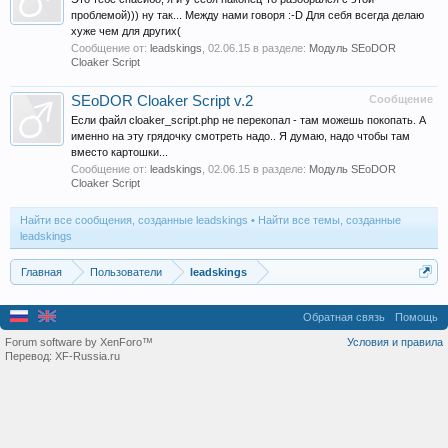
проблемой))) ну так... Между нами говоря :-D Для себя всегда делаю
хуже чем для других(
Сообщение от:
leadskings
,
02.06.15
в разделе:
Модуль SEoDOR
Cloaker Script
SEoDOR Cloaker Script v.2
Сообщение
Если файл cloaker_script.php не перекопал - там можешь покопать. А
именно на эту грядочку смотреть надо.. Я думаю, надо чтобы там
вместо картошки...
Сообщение от:
leadskings
,
02.06.15
в разделе:
Модуль SEoDOR
Cloaker Script
Найти все сообщения, созданные leadskings
Найти все темы, созданные
leadskings
Главная
Пользователи
leadskings
Обратная связь
Помощь
Forum software by XenForo™
Условия и правила
Перевод:
XF-Russia.ru