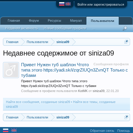
Войти или зарегистрироваться
Главная
Форум
Ресурсы
Мануал
Пользователи
Недавняя активность
Новые сообщения профиля
...
Главная
Пользователи
siniza09
Недавнее содержимое от siniza09
Привет Нужен туб шаблон Чтото
Сообщения профиля
типа этого https://yadi.sk/i/zqrZIUQn3ZvnQT Только с
тубами
Привет Нужен туб шаблон Чтото типа этого
https://yadi.sk/i/zqrZIUQn3ZvnQT Только с тубами
Сообщение в профиле пользователя
KotMK
от
siniza09
,
22.01.20
Найти все сообщения, созданные siniza09
Найти все темы, созданные
siniza09
Главная
Пользователи
siniza09
Обратная связь
Помощь