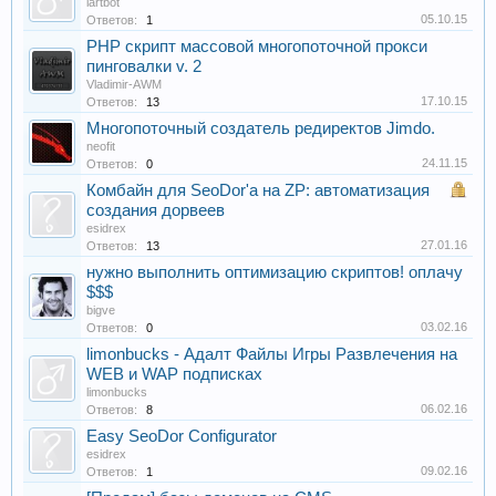
iartbot
05.10.15
Ответов:
1
PHP скрипт массовой многопоточной прокси
пинговалки v. 2
Vladimir-AWM
17.10.15
Ответов:
13
Многопоточный создатель редиректов Jimdo.
neofit
24.11.15
Ответов:
0
Комбайн для SeoDor'а на ZP: автоматизация
создания дорвеев
esidrex
27.01.16
Ответов:
13
нужно выполнить оптимизацию скриптов! оплачу
$$$
bigve
03.02.16
Ответов:
0
limonbucks - Адалт Файлы Игры Развлечения на
WEB и WAP подписках
limonbucks
06.02.16
Ответов:
8
Easy SeoDor Configurator
esidrex
09.02.16
Ответов:
1