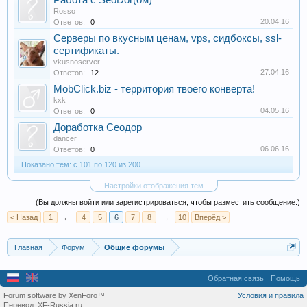
Работа с SeoDor(ом)
Rosso
20.04.16
Ответов:
0
Серверы по вкусным ценам, vps, сидбоксы, ssl-
сертификаты.
vkusnoserver
27.04.16
Ответов:
12
MobClick.biz - территория твоего конверта!
kxk
04.05.16
Ответов:
0
Доработка Сеодор
dancer
06.06.16
Ответов:
0
Показано тем: с 101 по 120 из 200.
Настройки отображения тем
(Вы должны войти или зарегистрироваться, чтобы разместить сообщение.)
< Назад
1
←
4
5
6
7
8
→
10
Вперёд >
Главная
Форум
Общие форумы
Обратная связь
Помощь
Forum software by XenForo™
Условия и правила
Перевод:
XF-Russia.ru