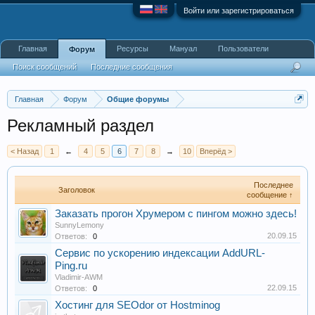
Войти или зарегистрироваться
Главная
Ресурсы
Мануал
Пользователи
Форум
Поиск сообщений
Последние сообщения
Главная
Форум
Общие форумы
Рекламный раздел
< Назад
1
←
4
5
6
7
8
→
10
Вперёд >
Последнее
Заголовок
сообщение ↑
Заказать прогон Хрумером с пингом можно здесь!
SunnyLemony
20.09.15
Ответов:
0
Cервис по ускорению индексации AddURL-
Ping.ru
Vladimir-AWM
22.09.15
Ответов:
0
Хостинг для SEOdor от Hostminog