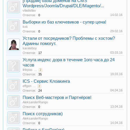
[Продам] базы доменов на CMS
Wordpress/Joomla/Drupal/DLE/Magento/...
vlladisllav
14.02.16
Ответов:
0
Выборки из баз ключевиков - супер цена!
kxk
29.02.16
Ответов:
0
Устали от посредников? Проблемы с хостом?
Админы помогут.
karateboy
03.03.16
Ответов:
17
Услуга индекс дора в течение 1ого часа до 24
часов
lirikpas
...
2
19.03.16
Ответов:
35
ICS - Сервис Клоакинга
effgen
...
2
04.04.16
Ответов:
24
Поиск Веб-мастеров и Партнёров!
AleksanderRango
13.04.16
Ответов:
0
Поиск сотрудников)
AleksanderRango
14.04.16
Ответов:
0