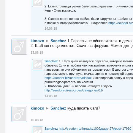
2. Если страницы ранее были закешированы, то нужно оч
Кеш - Очистка кеша.
3. Скорее всего не все файлы были загружены. Шаблоны
в папке public/view/templates/ . Подробнее
https://seodor.b
14.08.18
kimozo
►
Sanchez
1.Парсеры не обновляются. в демо 
2. Шаблон не цепляется. Скачн на форуме. Может для д
13.08.18
Sanchez
1. Пару дней назад все парсеры, которые можно
обновил. Если в глобальных настройках включена опция
парсеров, то они обновятся автоматически. В другом слу
парсеры можно вручную, скачав архив с последней верс
https://seodor.biz/userarea/index
и скопировав папку с пар
public/engine/parsers/ на хостинг.
2. Шаблоны для 5-й версии находятся здесь
http://seodor.ru/resources/categories/11/
14.08.18
kimozo
►
Sanchez
куда писать баги?
10.08.18
Sanchez
http://seodor.ru/threads/1002/page-27#post-17910