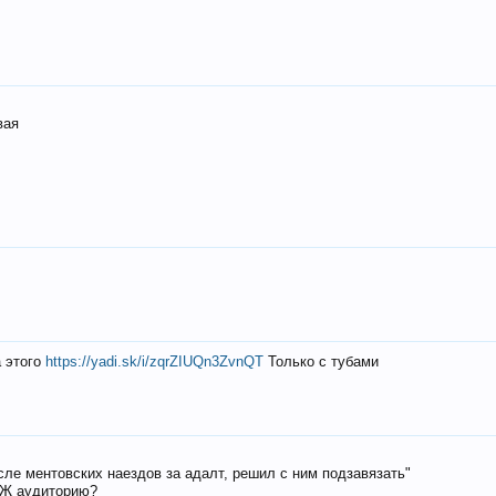
вая
а этого
https://yadi.sk/i/zqrZIUQn3ZvnQT
Только с тубами
осле ментовских наездов за адалт, решил с ним подзавязать"
РЖ аудиторию?