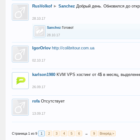
RusVolkof
►
Sanchez
Добрый день. Обновился до откр
28.10.17
Sanchez
Готово!
28.10.17
IgorOrlov
http://colibritour.com.ua
02.10.17
karlson1980
KVM VPS хостинг от 4$ в месяц, выделенн
26.09.17
rofa
Отсутствует
13.09.17
Страница 1 из 9
1
2
3
4
5
6
→
9
Вперёд >