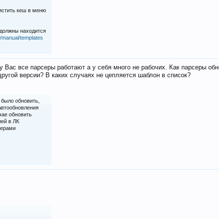
истить кеш в меню
 должны находится
iz/manual/templates
у Вас все парсеры работают а у себя много не рабочих. Как парсеры об
ругой версии? В каких случаях не цепляется шаблон в список?
 было обновить,
 автообновления
чае обновить
ией в ЛК
серами