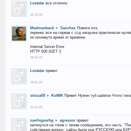
Lestatar
все отлично
10.10.20
Madmanback
►
Sanchez
Помоги плз,
перенес все на сервак с ссд нагрузка практически нуле
но почемуто время от времени
Internal Server Error
HTTP 500 (GET /)
29.03.20
Lestatar
привет
18.02.20
siniza09
►
KotMK
Привет Нужен туб шаблон Чтото тип
22.01.20
iuerhiguerhg
►
agressor
привет
наткнулся на топик с твоим сообщением, его часть: "П
собственно вопрос: сайты были под РУССКУЮ или БУ