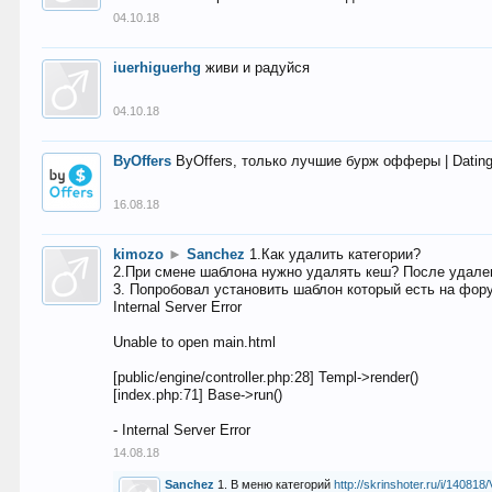
04.10.18
iuerhiguerhg
живи и радуйся
04.10.18
ByOffers
ByOffers, только лучшие бурж офферы | Dating,
16.08.18
kimozo
►
Sanchez
1.Как удалить категории?
2.При смене шаблона нужно удалять кеш? После удален
3. Попробовал установить шаблон который есть на фору
Internal Server Error
Unable to open main.html
[public/engine/controller.php:28] Templ->render()
[index.php:71] Base->run()
- Internal Server Error
14.08.18
Sanchez
1. В меню категорий
http://skrinshoter.ru/i/1408