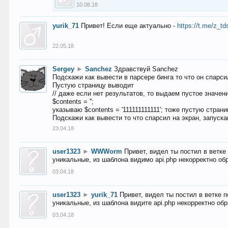
10.08.18
yurik_71
Привет! Если еще актуально -
https://t.me/z_td
22.05.18
Sergey
►
Sanchez
Здравствуй Sanchez
Подскажи как вывести в парсере бинга то что он спарсил
Пустую страницу выводит
// даже если нет результатов, то выдаем пустое значен
$contents = '';
указываю $contents = '111111111111'; тоже пустую стран
Подскажи как вывести то что спарсил на экран, запуска
23.04.18
user1323
►
WWWorm
Привет, видел ты постил в ветк
уникальные, из шаблона видимо api.php некорректно об
03.04.18
user1323
►
yurik_71
Привет, видел ты постил в ветке 
уникальные, из шаблона видите api.php некорректно об
03.04.18