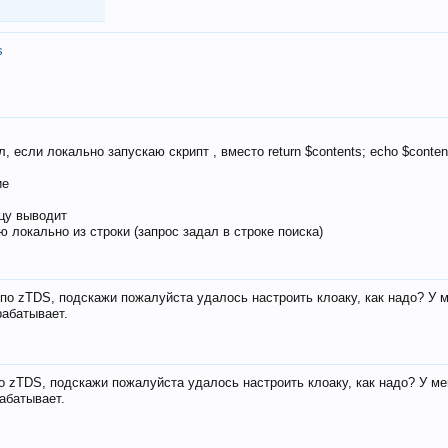
s
, если локально запускаю скрипт , вместо return $contents; echo $conten
ие
ицу выводит
ю локально из строки (запрос задал в строке поиска)
е по zTDS, подскажи пожалуйста удалось настроить клоаку, как надо? У 
рабатывает.
по zTDS, подскажи пожалуйста удалось настроить клоаку, как надо? У м
рабатывает.