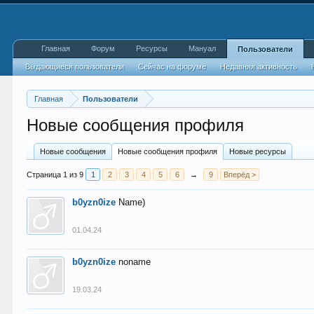
Главная
Форум
Ресурсы
Мануал
Пользователи
Выдающиеся пользователи
Сейчас на форуме
Недавняя активность
Главная
Пользователи
Новые сообщения профиля
Новые сообщения
Новые сообщения профиля
Новые ресурсы
Страница 1 из 9
1
2
3
4
5
6
→
9
Вперёд >
b0yzn0ize
Name)
01.04.24
b0yzn0ize
noname
19.03.24