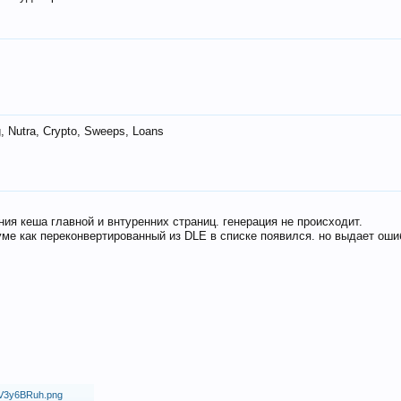
 Nutra, Crypto, Sweeps, Loans
ия кеша главной и внтуренних страниц. генерация не происходит.
ме как переконвертированный из DLE в списке появился. но выдает оши
18/V3y6BRuh.png