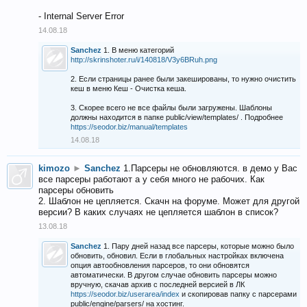
- Internal Server Error
14.08.18
Sanchez
1. В меню категорий
http://skrinshoter.ru/i/140818/V3y6BRuh.png
2. Если страницы ранее были закешированы, то нужно очистить
кеш в меню Кеш - Очистка кеша.
3. Скорее всего не все файлы были загружены. Шаблоны
должны находится в папке public/view/templates/ . Подробнее
https://seodor.biz/manual/templates
14.08.18
kimozo
►
Sanchez
1.Парсеры не обновляются. в демо у Вас
все парсеры работают а у себя много не рабочих. Как
парсеры обновить
2. Шаблон не цепляется. Скачн на форуме. Может для другой
версии? В каких случаях не цепляется шаблон в список?
13.08.18
Sanchez
1. Пару дней назад все парсеры, которые можно было
обновить, обновил. Если в глобальных настройках включена
опция автообновления парсеров, то они обновятся
автоматически. В другом случае обновить парсеры можно
вручную, скачав архив с последней версией в ЛК
https://seodor.biz/userarea/index
и скопировав папку с парсерами
public/engine/parsers/ на хостинг.