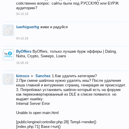
собственно вопрос: сайты были под РУССКУЮ или БУРЖ
аудиторию?
04.10.18
iuerhiguerhg
живи и радуйся
04.10.18
ByOffers
ByOffers, только лучшие бурж офферы | Dating,
Nutra, Crypto, Sweeps, Loans
16.08.18
kimozo
►
Sanchez
1.Как удалить категории?
2.При смене шаблона нужно удалять кеш? После удаления
кеша главной и внтуренних страниц. генерация не происходит.
3. Попробовал установить шаблон который есть на форуме
как переконвертированный из DLE в списке появился. но
выдает ошибку:
Internal Server Error
Unable to open main.html
[public/engine/controller.php:28] Templ->render()
[index.php:71] Base->run()