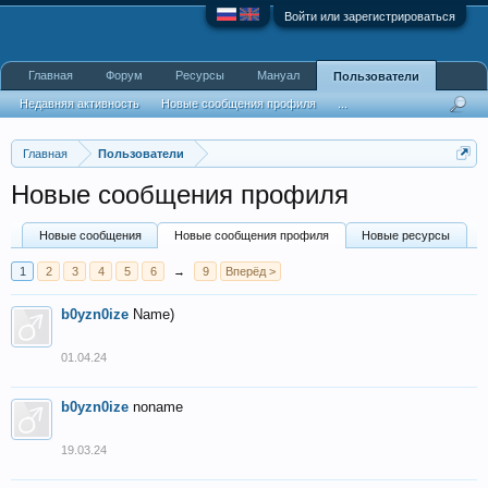
Войти или зарегистрироваться
Главная
Форум
Ресурсы
Мануал
Пользователи
Недавняя активность
Новые сообщения профиля
...
Главная
Пользователи
Новые сообщения профиля
Новые сообщения
Новые сообщения профиля
Новые ресурсы
1
2
3
4
5
6
→
9
Вперёд >
b0yzn0ize
Name)
01.04.24
b0yzn0ize
noname
19.03.24