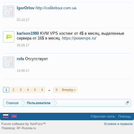
IgorOrlov
http://colibritour.com.ua
02.10.17
karlson1980
KVM VPS хостинг от 4$ в месяц, выделенные
сервера от 16$ в месяц.
https://powervps.ru/
26.09.17
rofa
Отсутствует
13.09.17
1
2
3
4
5
6
→
9
Вперёд >
Главная
Пользователи
Обратная связь
Помощь
Forum software by XenForo™
Условия и правила
Перевод:
XF-Russia.ru