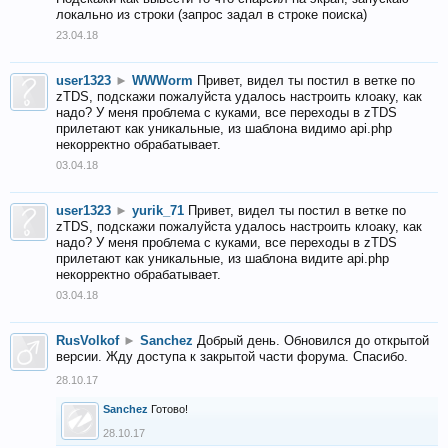
локально из строки (запрос задал в строке поиска)
23.04.18
user1323
►
WWWorm
Привет, видел ты постил в ветке по
zTDS, подскажи пожалуйста удалось настроить клоаку, как
надо? У меня проблема с куками, все переходы в zTDS
прилетают как уникальные, из шаблона видимо api.php
некорректно обрабатывает.
03.04.18
user1323
►
yurik_71
Привет, видел ты постил в ветке по
zTDS, подскажи пожалуйста удалось настроить клоаку, как
надо? У меня проблема с куками, все переходы в zTDS
прилетают как уникальные, из шаблона видите api.php
некорректно обрабатывает.
03.04.18
RusVolkof
►
Sanchez
Добрый день. Обновился до открытой
версии. Жду доступа к закрытой части форума. Спасибо.
28.10.17
Sanchez
Готово!
28.10.17