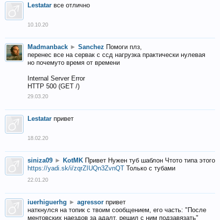
Lestatar
все отлично
10.10.20
Madmanback
►
Sanchez
Помоги плз,
перенес все на сервак с ссд нагрузка практически нулевая
но почемуто время от времени
Internal Server Error
HTTP 500 (GET /)
29.03.20
Lestatar
привет
18.02.20
siniza09
►
KotMK
Привет Нужен туб шаблон Чтото типа этого
https://yadi.sk/i/zqrZIUQn3ZvnQT
Только с тубами
22.01.20
iuerhiguerhg
►
agressor
привет
наткнулся на топик с твоим сообщением, его часть: "После
ментовских наездов за адалт, решил с ним подзавязать"