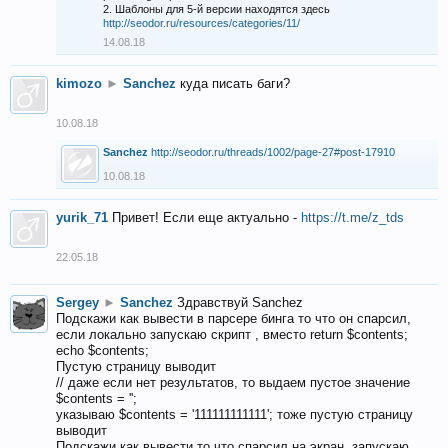
2. Шаблоны для 5-й версии находятся здесь
http://seodor.ru/resources/categories/11/
14.08.18
kimozo
►
Sanchez
куда писать баги?
10.08.18
Sanchez
http://seodor.ru/threads/1002/page-27#post-17910
10.08.18
yurik_71
Привет! Если еще актуально -
https://t.me/z_tds
22.05.18
Sergey
►
Sanchez
Здравствуй Sanchez
Подскажи как вывести в парсере бинга то что он спарсил,
если локально запускаю скрипт , вместо return $contents;
echo $contents;
Пустую страницу выводит
// даже если нет результатов, то выдаем пустое значение
$contents = '';
указываю $contents = '111111111111'; тоже пустую страницу
выводит
Подскажи как вывести то что спарсил на экран, запускаю