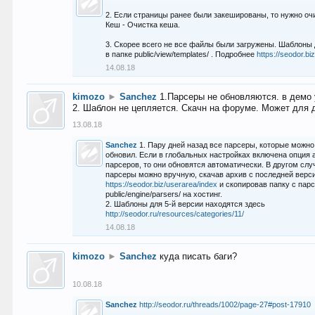
2. Если страницы ранее были закешированы, то нужно оч
Кеш - Очистка кеша.
3. Скорее всего не все файлы были загружены. Шаблоны
в папке public/view/templates/ . Подробнее
https://seodor.b
14.08.18
kimozo
►
Sanchez
1.Парсеры не обновляются. в демо 
2. Шаблон не цепляется. Скачн на форуме. Может для д
13.08.18
Sanchez
1. Пару дней назад все парсеры, которые можно
обновил. Если в глобальных настройках включена опция
парсеров, то они обновятся автоматически. В другом слу
парсеры можно вручную, скачав архив с последней верс
https://seodor.biz/userarea/index
и скопировав папку с пар
public/engine/parsers/ на хостинг.
2. Шаблоны для 5-й версии находятся здесь
http://seodor.ru/resources/categories/11/
14.08.18
kimozo
►
Sanchez
куда писать баги?
10.08.18
Sanchez
http://seodor.ru/threads/1002/page-27#post-17910