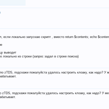
s
, если локально запускаю скрипт , вместо return $contents; echo $conten
ие
ицу выводит
ю локально из строки (запрос задал в строке поиска)
е по zTDS, подскажи пожалуйста удалось настроить клоаку, как надо? У 
рабатывает.
по zTDS, подскажи пожалуйста удалось настроить клоаку, как надо? У м
рабатывает.