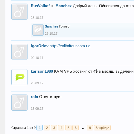
RusVolkof
►
Sanchez
Добрый день. Обновился до откр
28.10.17
Sanchez
Готово!
28.10.17
IgorOrlov
http://colibritour.com.ua
02.10.17
karlson1980
KVM VPS хостинг от 4$ в месяц, выделенн
26.09.17
rofa
Отсутствует
13.09.17
Страница 1 из 9
1
2
3
4
5
6
→
9
Вперёд >