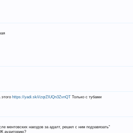
вая
а этого
https://yadi.sk/i/zqrZIUQn3ZvnQT
Только с тубами
осле ментовских наездов за адалт, решил с ним подзавязать"
РЖ аудиторию?