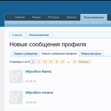
Главная
Форум
Ресурсы
Мануал
Пользователи
Выдающиеся пользователи
Сейчас на форуме
Недавняя активность
Главная
Пользователи
Новые сообщения профиля
Новые сообщения
Новые сообщения профиля
Новые ресурсы
Страница 1 из 9
1
2
3
4
5
6
→
9
Вперёд >
b0yzn0ize
Name)
01.04.24
b0yzn0ize
noname
19.03.24