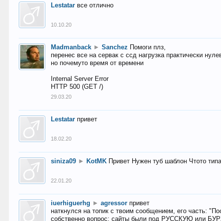
Lestatar
все отлично
10.10.20
Madmanback
►
Sanchez
Помоги плз,
перенес все на сервак с ссд нагрузка практически нуле
но почемуто время от времени
Internal Server Error
HTTP 500 (GET /)
29.03.20
Lestatar
привет
18.02.20
siniza09
►
KotMK
Привет Нужен туб шаблон Чтото тип
22.01.20
iuerhiguerhg
►
agressor
привет
наткнулся на топик с твоим сообщением, его часть: "П
собственно вопрос: сайты были под РУССКУЮ или БУ