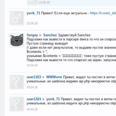
10.08.18
yurik_71
Привет! Если еще актуально -
https://t.me/z_td
22.05.18
Sergey
►
Sanchez
Здравствуй Sanchez
Подскажи как вывести в парсере бинга то что он спарсил
Пустую страницу выводит
// даже если нет результатов, то выдаем пустое значен
$contents = '';
указываю $contents = '111111111111'; тоже пустую стран
Подскажи как вывести то что спарсил на экран, запуска
23.04.18
user1323
►
WWWorm
Привет, видел ты постил в ветк
уникальные, из шаблона видимо api.php некорректно об
03.04.18
user1323
►
yurik_71
Привет, видел ты постил в ветке 
уникальные, из шаблона видите api.php некорректно об
03.04.18