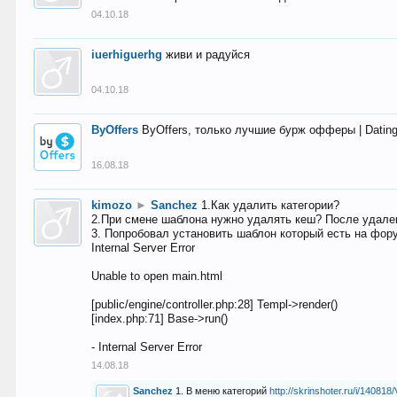
04.10.18
iuerhiguerhg
живи и радуйся
04.10.18
ByOffers
ByOffers, только лучшие бурж офферы | Dating,
16.08.18
kimozo
►
Sanchez
1.Как удалить категории?
2.При смене шаблона нужно удалять кеш? После удален
3. Попробовал установить шаблон который есть на фору
Internal Server Error
Unable to open main.html
[public/engine/controller.php:28] Templ->render()
[index.php:71] Base->run()
- Internal Server Error
14.08.18
Sanchez
1. В меню категорий
http://skrinshoter.ru/i/1408