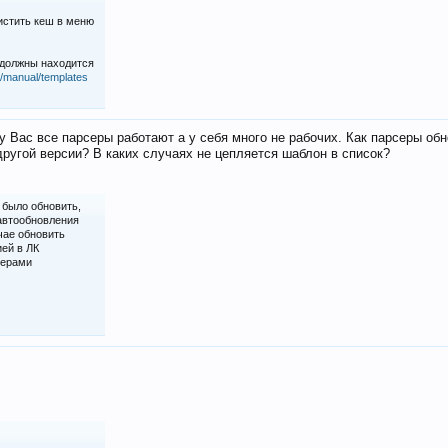
истить кеш в меню
 должны находится
iz/manual/templates
у Вас все парсеры работают а у себя много не рабочих. Как парсеры об
ругой версии? В каких случаях не цепляется шаблон в список?
 было обновить,
 автообновления
чае обновить
ией в ЛК
серами