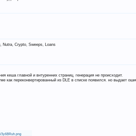
 Nutra, Crypto, Sweeps, Loans
ия кеша главной и внтуренних страниц. генерация не происходит.
ме как переконвертированный из DLE в списке появился. но выдает оши
18/V3y6BRuh.png