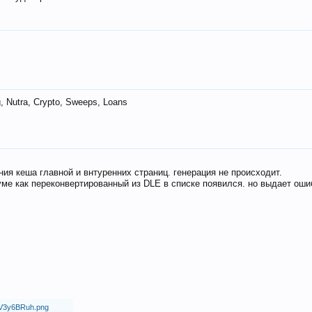
 Nutra, Crypto, Sweeps, Loans
ия кеша главной и внтуренних страниц. генерация не происходит.
ме как переконвертированный из DLE в списке появился. но выдает оши
18/V3y6BRuh.png