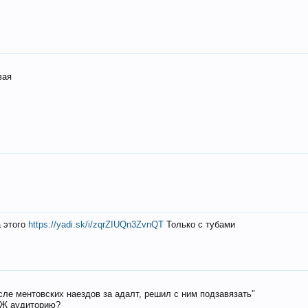
вая
а этого
https://yadi.sk/i/zqrZIUQn3ZvnQT
Только с тубами
осле ментовских наездов за адалт, решил с ним подзавязать"
РЖ аудиторию?