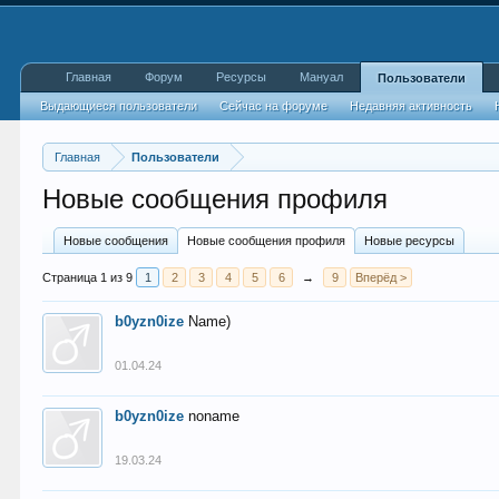
Главная
Форум
Ресурсы
Мануал
Пользователи
Выдающиеся пользователи
Сейчас на форуме
Недавняя активность
Главная
Пользователи
Новые сообщения профиля
Новые сообщения
Новые сообщения профиля
Новые ресурсы
Страница 1 из 9
1
2
3
4
5
6
→
9
Вперёд >
b0yzn0ize
Name)
01.04.24
b0yzn0ize
noname
19.03.24