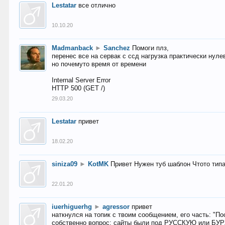
Lestatar
все отлично
10.10.20
Madmanback
►
Sanchez
Помоги плз,
перенес все на сервак с ссд нагрузка практически нуле
но почемуто время от времени
Internal Server Error
HTTP 500 (GET /)
29.03.20
Lestatar
привет
18.02.20
siniza09
►
KotMK
Привет Нужен туб шаблон Чтото тип
22.01.20
iuerhiguerhg
►
agressor
привет
наткнулся на топик с твоим сообщением, его часть: "П
собственно вопрос: сайты были под РУССКУЮ или БУ